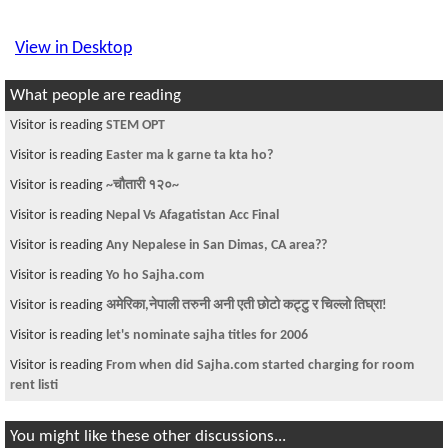
View in Desktop
What people are reading
Visitor is reading
STEM OPT
Visitor is reading
Easter ma k garne ta kta ho?
Visitor is reading
~चौतारी १२०~
Visitor is reading
Nepal Vs Afagatistan Acc Final
Visitor is reading
Any Nepalese in San Dimas, CA area??
Visitor is reading
Yo ho Sajha.com
Visitor is reading
अमेरिका,नेपाली तरुनी अनी एती छोटो कट्टु र चिल्लो तिघ्रा!
Visitor is reading
let's nominate sajha titles for 2006
Visitor is reading
From when did Sajha.com started charging for room
rent listi
You might like these other discussions...