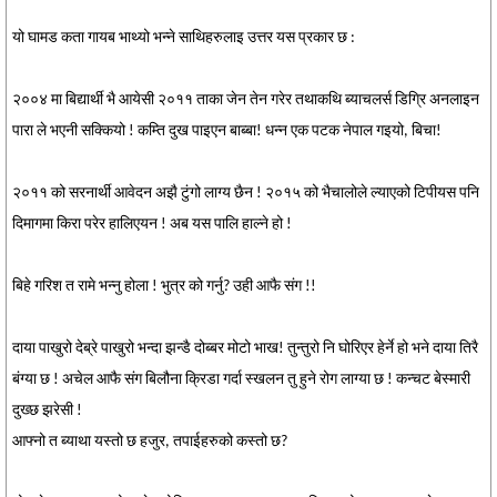
यो घामड कता गायब भाथ्यो भन्ने साथिहरुलाइ उत्तर यस प्रकार छ :
२००४ मा बिद्यार्थी भै आयेसी २०११ ताका जेन तेन गरेर तथाकथि ब्याचलर्स डिग्रि अनलाइन
पारा ले भएनी सक्कियो ! कम्ति दुख पाइएन बाब्बा! धन्न एक पटक नेपाल गइयो, बिचा!
२०११ को सरनार्थी आवेदन अझै टुंगो लाग्य छैन ! २०१५ को भैचालोले ल्याएको टिपीयस पनि
दिमागमा किरा परेर हालिएयन ! अब यस पालि हाल्ने हो !
बिहे गरिश त रामे भन्नु होला ! भुत्र को गर्नु? उही आफै संग !!
दाया पाखुरो देब्रे पाखुरो भन्दा झन्डै दोब्बर मोटो भाख! तुन्तुरो नि घोरिएर हेर्ने हो भने दाया तिरै
बंग्या छ ! अचेल आफै संग बिलौना क्रिडा गर्दा स्खलन तु हुने रोग लाग्या छ ! कन्चट बेस्मारी
दुख्छ झरेसी !
आफ्नो त ब्याथा यस्तो छ हजुर, तपाईहरुको कस्तो छ?