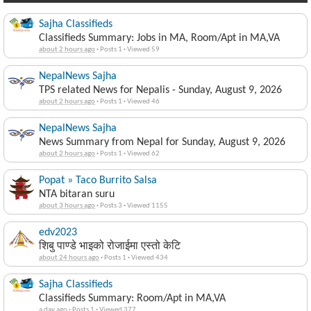
Sajha Classifieds
Classifieds Summary: Jobs in MA, Room/Apt in MA,VA
about 2 hours ago
·
Posts 1
·
Viewed 59
NepalNews Sajha
TPS related News for Nepalis - Sunday, August 9, 2026
about 2 hours ago
·
Posts 1
·
Viewed 46
NepalNews Sajha
News Summary from Nepal for Sunday, August 9, 2026
about 2 hours ago
·
Posts 1
·
Viewed 62
Popat » Taco Burrito Salsa
NTA bitaran suru
about 3 hours ago
·
Posts 3
·
Viewed 1155
edv2023
शिबु पाण्डे भाइको रोजाईमा एस्तो केटि
about 24 hours ago
·
Posts 1
·
Viewed 434
Sajha Classifieds
Classifieds Summary: Room/Apt in MA,VA
a day ago
·
Posts 1
·
Viewed 377