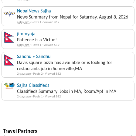
NepalNews Sajha
News Summary from Nepal for Saturday, August 8, 2026
a day ago
·
Posts 1
·
Viewed 417
jimmyaja
Patience is a Virtue!
a day ago
·
Posts 1
·
Viewed 519
Sandhu » Sandhu
Davis square pizza has available or is looking for
restaurants job in Somerville,MA
2 days ago
·
Posts 2
·
Viewed 882
Sajha Classifieds
Classifieds Summary: Jobs in MA, Room/Apt in MA
2 days ago
·
Posts 1
·
Viewed 582
Travel Partners