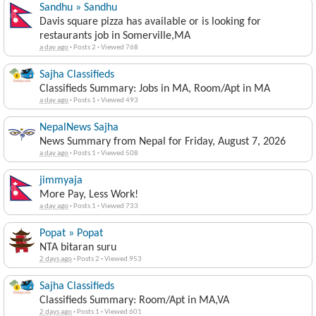
Sandhu » Sandhu
Davis square pizza has available or is looking for
restaurants job in Somerville,MA
a day ago
·
Posts 2
·
Viewed 768
Sajha Classifieds
Classifieds Summary: Jobs in MA, Room/Apt in MA
a day ago
·
Posts 1
·
Viewed 493
NepalNews Sajha
News Summary from Nepal for Friday, August 7, 2026
a day ago
·
Posts 1
·
Viewed 508
jimmyaja
More Pay, Less Work!
a day ago
·
Posts 1
·
Viewed 733
Popat » Popat
NTA bitaran suru
2 days ago
·
Posts 2
·
Viewed 953
Sajha Classifieds
Classifieds Summary: Room/Apt in MA,VA
2 days ago
·
Posts 1
·
Viewed 601