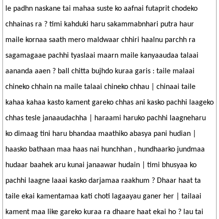
le padhn naskane tai mahaa suste ko aafnai futaprit chodeko
chhainas ra ? timi kahduki haru sakammabnhari putra haur
maile kornaa saath mero maldwaar chhiri haalnu parchh ra
sagamagaae pachhi tyaslaai maarn maile kanyaaudaa talaai
aananda aaen ? ball chitta bujhdo kuraa garis : taile malaai
chineko chhain na maile talaai chineko chhau | chinaai taile
kahaa kahaa kasto kament gareko chhas ani kasko pachhi laageko
chhas tesle janaaudachha | haraami haruko pachhi laagneharu
ko dimaag tini haru bhandaa maathiko abasya pani hudian |
haasko bathaan maa haas nai hunchhan , hundhaarko jundmaa
hudaar baahek aru kunai janaawar hudain | timi bhusyaa ko
pachhi laagne laaai kasko darjamaa raakhum ? Dhaar haat ta
taile ekai kamentamaa kati choti lagaayau ganer her | tailaai
kament maa like gareko kuraa ra dhaare haat ekai ho ? lau tai