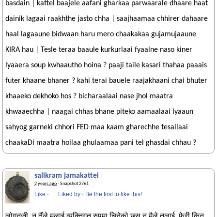
basdain | kattel baajele aafani gharkaa parwaarale dhaare haat
dainik lagaai raakhthe jasto chha | saajhaamaa chhirer dahaare
haal lagaaune bidwaan haru mero chaakakaa gujamujaaune
KIRA hau | Tesle teraa baaule kurkurlaai fyaalne naso kiner
lyaaera soup kwhaautho hoina ? paaji taile kasari thahaa paaais
futer khaane bhaner ? kahi terai bauele raajakhaani chai bhuter
khaaeko dekhoko hos ? bicharaalaai nase jhol maatra
khwaaechha | naagai chhas bhane piteko aamaalaai lyaaun
sahyog garneki chhori FED maa kaam gharechhe tesailaai
chaakaDi maatra hoilaa ghulaamaa pani tel ghasdai chhau ?
salikram jamakattel
2 years ago
· Snapshot 2761
Like
·
Liked by
·
Be the first to like this!
लोगनजी, न तैंले मलाई व्यक्तिगत रुपमा चिनेको छस न मैले तलाई, फेरी किन