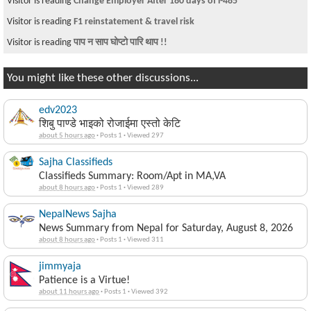
Visitor is reading
Change Employer After 180 days of i-485
Visitor is reading
F1 reinstatement & travel risk
Visitor is reading
पाप न साप घोप्टो पारि थाप !!
You might like these other discussions...
edv2023
शिबु पाण्डे भाइको रोजाईमा एस्तो केटि
about 5 hours ago
·
Posts 1
·
Viewed 297
Sajha Classifieds
Classifieds Summary: Room/Apt in MA,VA
about 8 hours ago
·
Posts 1
·
Viewed 289
NepalNews Sajha
News Summary from Nepal for Saturday, August 8, 2026
about 8 hours ago
·
Posts 1
·
Viewed 311
jimmyaja
Patience is a Virtue!
about 11 hours ago
·
Posts 1
·
Viewed 392