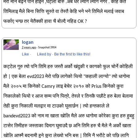
मेरो मान बढ्ने पनि होइन ,घट्ला बोरु .अब धेरै ल्यांग ल्यांग नगर . कहिँ कतै
तिमिलाइ मैले बिना सित्ति सुस्ते वा तेस्तै केहि भने भने तिमिले मलाई जवाब
फर्काए भन्छ तर येतैक्की हावा चै बोल्दै नहिड OK ?
logan
2 years ago
· Snapshot 3904
Like
·
Liked by
·
Be the first to like this!
कट्टेल गुरु त्यो पनि तिमि हरु जस्तै अर्को खंदुकी र कागको फुल चोर्ने कोहिली
हो | एक बेला evd2023 मेरो पछि लागेको थियो "कहाली लाग्यो" त्यो धागोमा
मैले २००५ मा किनेको Camry लाइ बेचेर २०१० को Prius किनेको कुरा
निकालेको थियो र आज सम्म पनि पित्रे, तेस्ले र तिनकै पछौटे हरु बेला बेलामा
तेही कुरा निकाली मलद्वार मा टाउको घुसार्छन | त्यो हन्तकाले ले
bandevd2023 को नाम मा खाता खोलि मैले अरु धागोमा कोरेका कुरा हरु हुबहु
टासेर तिमीहरु जस्ताका दिमाग घुमाउदै छ अनि तिमि हरु चै मैले नै अर्को खाता
खोलि आफ्नै बदनामी हुने कुरा लेख्यो भनि बस | तिमि नै भरौटे को पछि लागि