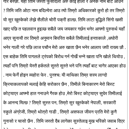
गरि बस्छौ. यहाँ तिमि जस्तो फुर्सदिलो अरु कोइ होला र अनेक नाम बाट आउने
? तिमि जति ओटा नाम बदिल्येरा आउ त्यो तिम्रो अधिकारको कुरो हो तर तिम्रो
यो सुर खुस्केको लेख्ने सैलीले चोरी पक्री हाल्छ. तिमि लाटा बुद्धिले सिंगो खसी
खाए पछि त पहलवान हुइञ्छ सबैले जय जयकार गर्छन भनेर आफ्नो पुरुसर्थ यहाँ
आएर सुनायौ तर तिम्रो अनुमान बिपरित सबैले तिमीलाई हन्ताकाले ,अघोरी
भनेर गाली गरे पछि लाज पचौन मेरो अरु खाता छैन भनेर आलाप जपी राख्य छौ .
एस बाहेक तिमि पागलले ट्रंपको बिरोध गर्न गोर्खे भन्ने खाता पनि खोले थियोउ ,
त्यहाँ पनि तिम्रो येस्तै हर्कतले सुस्ते सुस्ते भने पनि त्यहाँ बाट भागेर आएका होउ
. नाम फेर्ने होइन व्यहोरा फेर . पुनश्च: यी माथिका तिम्र सरम लाग्दो
क्रियाकलापको मलाई केहि सरोकार छैन , तिमीले बिनाकारण मेरो बिस्ट
कोट्याएर आफ्नो हात गनाउने गैरक होउ ,मेरो बिस्ट कोट्याएर सुघेर तिमीलाई
के आनन्द मिल्छ ? तिम्रो सुस्त पन, तिम्रो सुर खुस्केको नेपाली, सरकारी
स्कुले अंग्रेजी, तिम्रो थोत्रो गाडी , तिम्रो असफल जीवन प्रति मेरो कुनै
गुनासो र चासो छैन . तिमि जस्तो दैब लागेका सुस्तेलाइ मुख भरिको जवाब दिएर