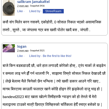
salikram jamakattel
2 years ago
· Snapshot 3416
Like
·
Liked by
·
ShreeRaam
कसै संग मिलेर बस्न नसक्ने, एकोहोरी, 0 सोसल स्किल भएको असामाजिक
तव्त्तो , सुस्ते , जा जंगलमा गएर बस खसी पोलेर खादै बस , जंगली .
logan
2 years ago
· Snapshot 3521
Like
·
Liked by
·
Be the first to like this!
बाजे किन बडबडाउदै छौ, धारे हात लगाउदै कोरेको होस् , ट्रंप मार्का ले बाइडेन
र कमला लाइ भने झैँ गर्न थालयौ नि , साझामा तिम्रो सोसल स्किल देखाउदै छौ
| लेख्ने बेलामा मैले चिनेको छैन भन्थिस | त्यो खसी डकार आउने गरि खाए ,
मानब बिस्टामा काउली फलाएर खाने कोहि होइन तेरे झड्केलो दाजु भाइ हो |
bandevd2023 बाट खाता खोल्ने तिमीहरुकै ग्याङ्ग को हो तेस्ले चै मेरो
मलाद्वारमा टाउको मात्रै छिराएर तिमिहरुको चर्तिकला हेर्दै रमाएर बसेको छ |