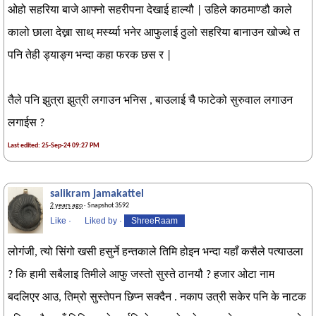
ओहो सहरिया बाजे आफ्नो सहरीपना देखाई हाल्यौ | उहिले काठमाण्डौ काले
कालो छाला देख्ना साथ् मर्स्य्या भनेर आफुलाई ठुलो सहरिया बानाउन खोज्थे त
पनि तेही ड्याङ्ग भन्दा कहा फरक छस र |
तैले पनि झुत्रा झुत्री लगाउन भनिस , बाउलाई चै फाटेको सुरुवाल लगाउन
लगाईस ?
Last edited: 25-Sep-24 09:27 PM
salikram jamakattel
2 years ago
· Snapshot 3592
Like
·
Liked by
·
ShreeRaam
लोगंजी, त्यो सिंगो खसी हसुर्ने हन्तकाले तिमि होइन भन्दा यहाँ कसैले पत्याउला
? कि हामी सबैलाइ तिमीले आफु जस्तो सुस्ते ठानयौ ? हजार ओटा नाम
बदलिएर आउ, तिम्रो सुस्तेपन छिप्न सक्दैन . नकाप उत्री सकेर पनि के नाटक