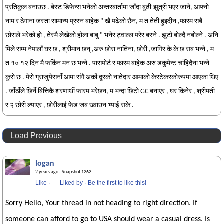
प्रतिकुल बनाउछ . बेस्ट डिफेन्स भनेको अन्तरबार्तामा जाँदा बुढी-झुत्री भएर जाने, आफ्नो
नाम र ठेगाना जस्ता सामान्य प्रस्न बाहेक " खै पढेको छैन, म त तेती हुझ्दीन ,फारम सबै
छोराले भरेको हो , तेस्मै लेखेको होला बाबु " भनेर ट्वाल्ल परेर बस्ने . झुटो बोल्दै नबोल्ने . अनि
मिले सम्म नेपालाँ घर छ , श्रीमान छन् ,अरु छोरा नातिना, छोरी ,जागिर के के छ सब भन्ने , म
त १० १२ दिन मै फर्किन मन छ भन्ने . पासपोर्ट र फारम बाहेक अरु डकुमेन्ट चांहिदैना भन्ने
कुरो छ . मेरो ग्राजुयेसनाँ आमा संगै अर्को दूरको नातेदार आमाको केरटेकरकोरुपमा आएका थिए
. जाँठाँले छिर्ने बित्तिकै शरणार्थी फारम भरेछन, म भन्दा छिटो GC बनाएर , घर किनेर , श्रीमती
र २ छोरी ल्याएर , छोरीलाई फेड जब ख्वाउन भ्याई सके .
Load Previous
logan
2 years ago
· Snapshot 1262
Like
·
Liked by
·
Be the first to like this!
Sorry Hello, Your thread in not heading to right direction. If
someone can afford to go to USA should wear a casual dress. Is