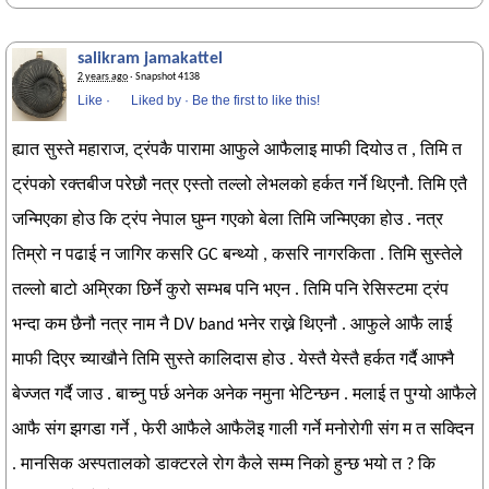
salikram jamakattel
2 years ago
· Snapshot 4138
Like
·
Liked by
·
Be the first to like this!
ह्यात सुस्ते महाराज, ट्रंपकै पारामा आफुले आफैलाइ माफी दियोउ त , तिमि त
ट्रंपको रक्तबीज परेछौ नत्र एस्तो तल्लो लेभलको हर्कत गर्ने थिएनौ. तिमि एतै
जन्मिएका होउ कि ट्रंप नेपाल घुम्न गएको बेला तिमि जन्मिएका होउ . नत्र
तिम्रो न पढाई न जागिर कसरि GC बन्थ्यो , कसरि नागरकिता . तिमि सुस्तेले
तल्लो बाटो अम्रिका छिर्ने कुरो सम्भब पनि भएन . तिमि पनि रेसिस्टमा ट्रंप
भन्दा कम छैनौ नत्र नाम नै DV band भनेर राख्ने थिएनौ . आफुले आफै लाई
माफी दिएर च्याखौने तिमि सुस्ते कालिदास होउ . येस्तै येस्तै हर्कत गर्दै आफ्नै
बेज्जत गर्दै जाउ . बाच्नु पर्छ अनेक अनेक नमुना भेटिन्छन . मलाई त पुग्यो आफैले
आफै संग झगडा गर्ने , फेरी आफैले आफैलॆइ गाली गर्ने मनोरोगी संग म त सक्दिन
. मानसिक अस्पतालको डाक्टरले रोग कैले सम्म निको हुन्छ भयो त ? कि