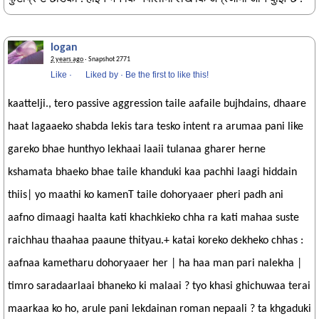
logan
2 years ago
· Snapshot 2771
Like
·
Liked by
·
Be the first to like this!
kaattelji., tero passive aggression taile aafaile bujhdains, dhaare
haat lagaaeko shabda lekis tara tesko intent ra arumaa pani like
gareko bhae hunthyo lekhaai laaii tulanaa gharer herne
kshamata bhaeko bhae taile khanduki kaa pachhi laagi hiddain
thiis| yo maathi ko kamenT taile dohoryaaer pheri padh ani
aafno dimaagi haalta kati khachkieko chha ra kati mahaa suste
raichhau thaahaa paaune thityau.+ katai koreko dekheko chhas :
aafnaa kametharu dohoryaaer her | ha haa man pari nalekha |
timro saradaarlaai bhaneko ki malaai ? tyo khasi ghichuwaa terai
maarkaa ko ho, arule pani lekdainan roman nepaali ? ta khgaduki