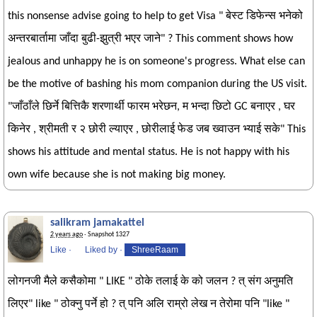
this nonsense advise going to help to get Visa " बेस्ट डिफेन्स भनेको
अन्तरबार्तामा जाँदा बुढी-झुत्री भएर जाने" ? This comment shows how
jealous and unhappy he is on someone's progress. What else can
be the motive of bashing his mom companion during the US visit.
"जाँठाँले छिर्ने बित्तिकै शरणार्थी फारम भरेछन, म भन्दा छिटो GC बनाएर , घर
किनेर , श्रीमती र २ छोरी ल्याएर , छोरीलाई फेड जब ख्वाउन भ्याई सके" This
shows his attitude and mental status. He is not happy with his
own wife because she is not making big money.
salikram jamakattel
2 years ago
· Snapshot 1327
Like
·
Liked by
·
ShreeRaam
लोगनजी मैले कसैकोमा " LIKE " ठोके तलाई के को जलन ? त् संग अनुमति
लिएर" like " ठोक्नु पर्ने हो ? त् पनि अलि राम्रो लेख न तेरोमा पनि "like "