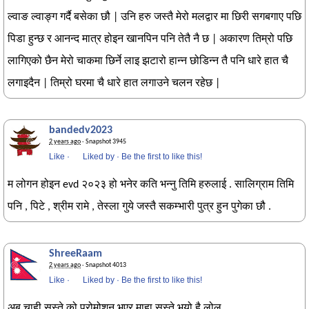
ल्वाङ ल्वाङ्ग गर्दै बसेका छौ | उनि हरु जस्तै मेरो मलद्वार मा छिरी सगबगाए पछि
पिडा हुन्छ र आनन्द मात्र होइन खानपिन पनि तेतै नै छ | अकारण तिम्रो पछि
लागिएको छैन मेरो चाकमा छिर्ने लाइ झटारो हान्न छोडिन्न तै पनि धारे हात चै
लगाइदैन | तिम्रो घरमा चै धारे हात लगाउने चलन रहेछ |
bandedv2023
2 years ago
· Snapshot 3945
Like
·
Liked by
·
Be the first to like this!
म लोगन होइन evd २०२३ हो भनेर कति भन्नु तिमि हरुलाई . सालिग्राम तिमि
पनि , पिटे , श्रीम रामे , तेस्ला गुये जस्तै सकम्भारी पुत्र हुन पुगेका छौ .
ShreeRaam
2 years ago
· Snapshot 4013
Like
·
Liked by
·
Be the first to like this!
अब चाही सुस्ते को प्रोमोशन भएर माहा सुस्ते भयो है लोल