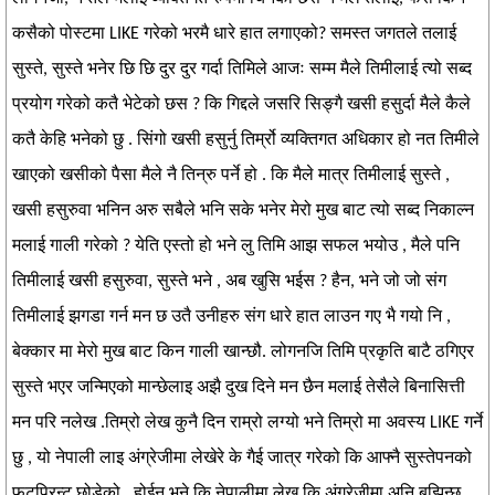
कसैको पोस्टमा LIKE गरेको भरमै धारे हात लगाएको? समस्त जगतले तलाई
सुस्ते, सुस्ते भनेर छि छि दुर दुर गर्दा तिमिले आजः सम्म मैले तिमीलाई त्यो सब्द
प्रयोग गरेको कतै भेटेको छस ? कि गिद्दले जसरि सिङ्गै खसी हसुर्दा मैले कैले
कतै केहि भनेको छु . सिंगो खसी हसुर्नु तिर्म्रो व्यक्तिगत अधिकार हो नत तिमीले
खाएको खसीको पैसा मैले नै तिन्रु पर्ने हो . कि मैले मात्र तिमीलाई सुस्ते ,
खसी हसुरुवा भनिन अरु सबैले भनि सके भनेर मेरो मुख बाट त्यो सब्द निकाल्न
मलाई गाली गरेको ? येति एस्तो हो भने लु तिमि आझ सफल भयोउ , मैले पनि
तिमीलाई खसी हसुरुवा, सुस्ते भने , अब खुसि भईस ? हैन, भने जो जो संग
तिमीलाई झगडा गर्न मन छ उतै उनीहरु संग धारे हात लाउन गए भै गयो नि ,
बेक्कार मा मेरो मुख बाट किन गाली खान्छौ. लोगनजि तिमि प्रकृति बाटै ठगिएर
सुस्ते भएर जन्मिएको मान्छेलाइ अझै दुख दिने मन छैन मलाई तेसैले बिनासित्ती
मन परि नलेख .तिम्रो लेख कुनै दिन राम्रो लग्यो भने तिम्रो मा अवस्य LIKE गर्ने
छु , यो नेपाली लाइ अंग्रेजीमा लेखेरे के गैई जात्र गरेको कि आफ्नै सुस्तेपनको
फुटप्रिन्ट छोडेको . होईन भने कि नेपालीमा लेख कि अंग्रेजीमा अनि बुझिन्छ .