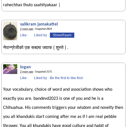
rahechhas thulo saahityakaar |
salikram jamakattel
2 years ago
· Snapshot 2824
Like
·
Liked by
·
ShreeRaam
नेपान्ग्रेजीको एक सब्दमा जवाफ { शुस्ते } .
logan
2 years ago
· Snapshot 3175
Like
·
Liked by
·
Be the first to like this!
Your vocabulary, choice of word and association shows who
exactly you are. bandevd2023 is one of you and he is a
Chihuahua. His comments triggers your wisdom and novelty then
you all khandukis start coming after me as if I am real pebble
thrower. You all khundukis have good culture and habit of