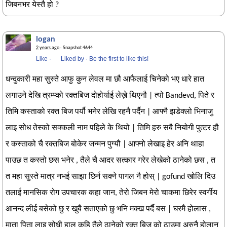
जिबनभर येस्तै हो ?
logan
2 years ago
· Snapshot 4644
Like
·
Liked by
·
Be the first to like this!
धन्दुकारी महा सुस्ते आफु कुन लेवल मा छौ आफैलाई चिनेको भए धारे हात
लगाउने देखि त्रम्प्को रक्तबिज दोहोर्याई लेख्ने थिएनौ | त्यो Bandevd, पिते र
तिमि कस्ताको रक्त बिज पर्यौ भनेर लेखि रहनै पर्दैन | आफ्नै झडेक्लो भिनाजु
लाइ सोध तेस्को सक्कली नाम पहिले के थियो | तिमि हरु सबै नियोगी पुत्टर हौ
र कस्ताको चै रक्तबिज बोकेर जन्मन पुग्यौ | आफ्नो लेखाइ हेर अनि थाहा
पाउछ त कस्तो छस भनेर , तैले चै आदर सत्कार गरेर लेखेको ठानेको छस , त
त महा सुस्ते मात्र नभई साझा छिर्न सक्ने पागल नै होस् | gofund खोलि दिउ
तलाई मानसिक रोग उपचारक कहा जान, तेरो जिबन मेरो चाकमा छिरेर स्वर्गीय
आनन्द लीई बसेको छु र खुबै सताएको छु भनि मक्ख पर्दै बस | घरमै होलास ,
माता पिता लाइ सोधी हाल कहि तैले ठानेको रक्त बिज को ठाउमा अरुनै होलान