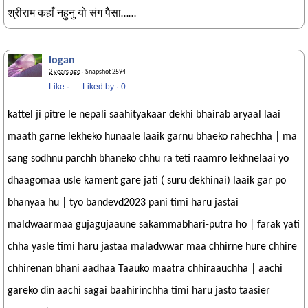
श्रीराम कहाँ नहुनु यो संग पैसा……
logan
2 years ago
· Snapshot 2594
Like
·
Liked by
·
0
kattel ji pitre le nepali saahityakaar dekhi bhairab aryaal laai
maath garne lekheko hunaale laaik garnu bhaeko rahechha | ma
sang sodhnu parchh bhaneko chhu ra teti raamro lekhnelaai yo
dhaagomaa usle kament gare jati ( suru dekhinai) laaik gar po
bhanyaa hu | tyo bandevd2023 pani timi haru jastai
maldwaarmaa gujagujaaune sakammabhari-putra ho | farak yati
chha yasle timi haru jastaa maladwwar maa chhirne hure chhire
chhirenan bhani aadhaa Taauko maatra chhiraauchha | aachi
gareko din aachi sagai baahirinchha timi haru jasto taasier