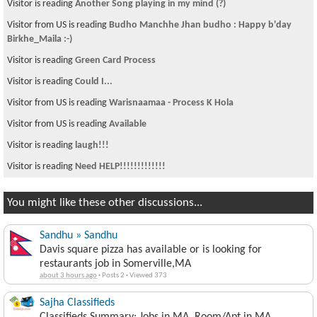
Visitor is reading
Another Song playing in my mind (?)
Visitor from US is reading
Budho Manchhe Jhan budho : Happy b'day
Birkhe_Maila :-)
Visitor is reading
Green Card Process
Visitor is reading
Could I...
Visitor from US is reading
Warisnaamaa - Process K Hola
Visitor from US is reading
Available
Visitor is reading
laugh!!!
Visitor is reading
Need HELP!!!!!!!!!!!!!
You might like these other discussions...
Sandhu » Sandhu
Davis square pizza has available or is looking for
restaurants job in Somerville,MA
about 3 hours ago
·
Posts 2
·
Viewed 373
Sajha Classifieds