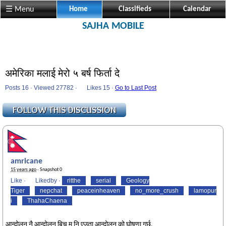
☰ Menu
Home
Classifieds
Calendar
SAJHA MOBILE
अमेरिका मलाई मेरो ५ बर्ष फिर्ता दे
Posts 16 · Viewed 27782 ·
Likes
15 ·
Go to Last Post
amricane
15 years ago
· Snapshot 0
Like
·
Likedby
·
ritthe
serial
Geology
Tiger
nepchat
peaceinheaven
no_more_crush
lamopur
i
ThahaChaena
आन्दोलन नै आन्दोलन बिच म नि एउता आन्दोलन को घोषणा गर्छु,