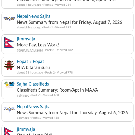
Classifieds Summary: Jobs in MA, Room/Apt in MA
about 4 hours ago
·
Posts 1
·
Viewed 284
NepalNews Sajha
News Summary from Nepal for Friday, August 7, 2026
about 4 hours ago
·
Posts 1
·
Viewed 293
jimmyaja
More Pay, Less Work!
about 10 hours ago
·
Posts 1
·
Viewed 482
Popat » Popat
NTA bitaran suru
about 21 hours ago
·
Posts 2
·
Viewed 778
Sajha Classifieds
Classifieds Summary: Room/Apt in MA,VA
a day ago
·
Posts 1
·
Viewed 468
NepalNews Sajha
News Summary from Nepal for Thursday, August 6, 2026
a day ago
·
Posts 1
·
Viewed 488
jimmyaja