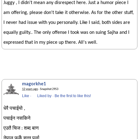
Juggy , I didn't mean any disrespect here. Just a humor piece I
am offering, please don't take it otherwise. As for the other stuff,
I never had issue with you personally. Like I said, both sides are
equally guilty.. The only offense I took was on suing Sajha and I
expressed that in my piece up there. All's well.
magorkhe1
12 years ago
· Snapshot 2953
Like
·
Liked by
·
Be the first to like this!
धेरै पचाईयो ,
पचाईन नसकिने
एउतै चिज : शब्द बाण
नेपाल फर्के सुन्नु पर्ला