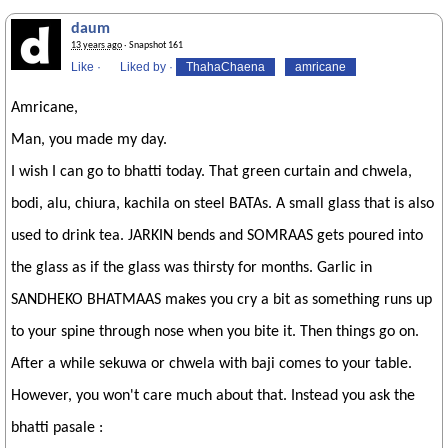
daum
13 years ago
· Snapshot 161
Like
·
Liked by
·
ThahaChaena
amricane
Amricane,
Man, you made my day.
I wish I can go to bhatti today. That green curtain and chwela,
bodi, alu, chiura, kachila on steel BATAs. A small glass that is also
used to drink tea. JARKIN bends and SOMRAAS gets poured into
the glass as if the glass was thirsty for months. Garlic in
SANDHEKO BHATMAAS makes you cry a bit as something runs up
to your spine through nose when you bite it. Then things go on.
After a while sekuwa or chwela with baji comes to your table.
However, you won't care much about that. Instead you ask the
bhatti pasale :