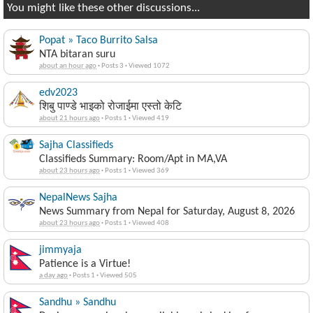
You might like these other discussions...
Popat » Taco Burrito Salsa
NTA bitaran suru
about an hour ago
·
Posts 3
·
Viewed 1072
edv2023
शिबु पाण्डे भाइको रोजाईमा एस्तो केटि
about 21 hours ago
·
Posts 1
·
Viewed 419
Sajha Classifieds
Classifieds Summary: Room/Apt in MA,VA
about 23 hours ago
·
Posts 1
·
Viewed 369
NepalNews Sajha
News Summary from Nepal for Saturday, August 8, 2026
about 23 hours ago
·
Posts 1
·
Viewed 408
jimmyaja
Patience is a Virtue!
a day ago
·
Posts 1
·
Viewed 505
Sandhu » Sandhu