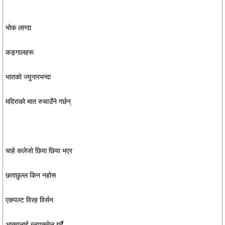
भोक लाग्दा
कङ्गालहरू
भातको ज्युनारभन्दा
मदिराको मात रुचाउँने गर्छन्
चाहे कलेजो छिया छिया भएर
छताछुल्ल किन नहोस
एकपल्ट विरह विर्सन
आत्मालाई ब्ल्याकमेल गर्दै