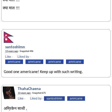
क्या माल !!!
क्या माल !!!
santoshlmn
13 years ago
· Snapshot 496
Like
·
Liked by
·
amricane
amricane
amricane
amricane
Good one americane! Keep up with such writing.
ThahaChaena
13 years ago
· Snapshot 675
Like
·
Liked by
·
santoshlmn
amricane
अम्रिकेन साथी ,