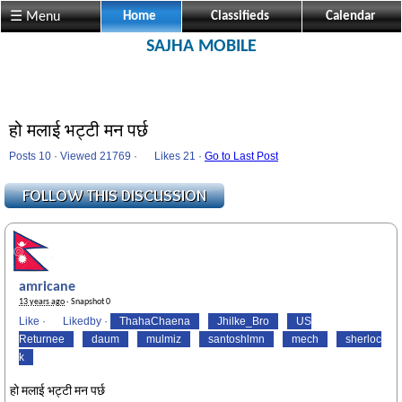
☰ Menu
Home
Classifieds
Calendar
SAJHA MOBILE
हो मलाई भट्टी मन पर्छ
Posts 10 · Viewed 21769 ·
Likes
21 ·
Go to Last Post
amricane
13 years ago
· Snapshot 0
Like
·
Likedby
·
ThahaChaena
Jhilke_Bro
US
Returnee
daum
mulmiz
santoshlmn
mech
sherloc
k
हो मलाई भट्टी मन पर्छ