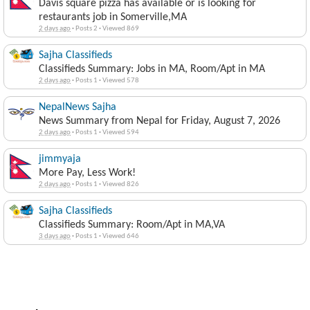
Davis square pizza has available or is looking for
restaurants job in Somerville,MA
2 days ago
·
Posts 2
·
Viewed 869
Sajha Classifieds
Classifieds Summary: Jobs in MA, Room/Apt in MA
2 days ago
·
Posts 1
·
Viewed 578
NepalNews Sajha
News Summary from Nepal for Friday, August 7, 2026
2 days ago
·
Posts 1
·
Viewed 594
jimmyaja
More Pay, Less Work!
2 days ago
·
Posts 1
·
Viewed 826
Sajha Classifieds
Classifieds Summary: Room/Apt in MA,VA
3 days ago
·
Posts 1
·
Viewed 646