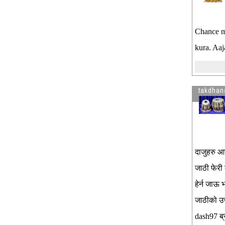
Chance ma
kura. Aaj
takdhan
दाजुहरु आ
जाठी फेरी
हेर्न जाऊ 
जाठीको उत
dash97 ब्