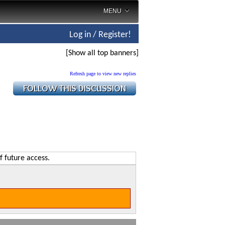
MENU
Log in / Register!
[Show all top banners]
Refresh page to view new replies
f future access.