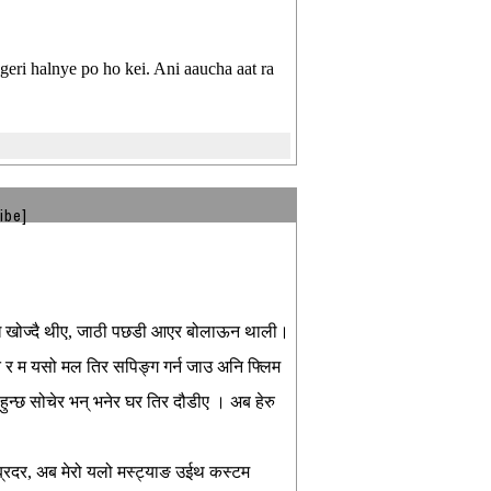
geri halnye po ho kei. Ani aaucha aat ra
ibe]
धि खोज्दै थीए, जाठी पछडी आएर बोलाऊन थाली।
त र म यसो मल तिर सपिङ्ग गर्न जाउ अनि फ्लिम
ुन्छ सोचेर भन् भनेर घर तिर दौडीए । अब हेरु
 ब्रदर, अब मेरो यलो मस्ट्याङ उईथ कस्टम