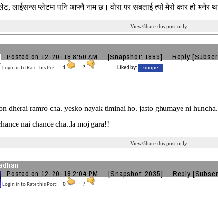
लेट, लाईसन्स प्लेटमा पनि आफ्नै नाम छ। वोरा पर सबलाई त्यो मेरो कार हो भनेर 
View/Share this post only
o
Posted on 12-20-18 8:50 AM
[Snapshot: 1889]
Reply
[Subscr
Login in to Rate this Post:
1
?
Liked by:
sinope
on dherai ramro cha. yesko nayak timinai ho. jasto ghumaye ni huncha..a
chance nai chance cha..la moj gara!!
View/Share this post only
adhan
Posted on 12-20-18 2:04 PM
[Snapshot: 2035]
Reply
[Subscr
Login in to Rate this Post:
0
?