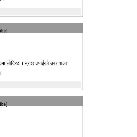
ibe]
भेटमा सोदिन्छ । ब्रदर तपाईको उबर वाला
 ।
ibe]