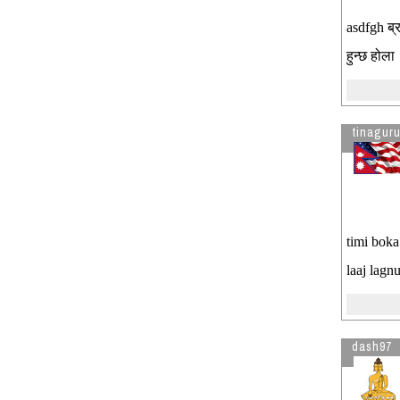
asdfgh ब्
हुन्छ होला
tinagur
timi boka
laaj lagn
dash97