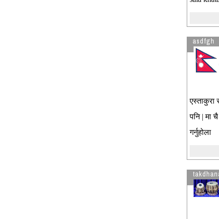
asdfgh
एस्ताकुरा 
पनि | मा च
गर्नुहोला
takdhan