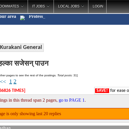
OOMMATES
IT JOBS
LOCAL JOBS
LOGIN
your area
P
_
Kurakani General
ल्का सजेसन् पाउन
ther pages to see the rest of the postings.
Total posts:
31]
1
2
<<
36826 TIMES]
SAVE!
for ease o
ings in this thread span 2 pages,
go to PAGE 1
.
ge is only showing last 20 replies
adhan