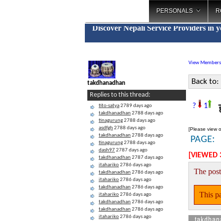
PERSONALS
R
Discover Nepali Service Providers in 
View Members
Back to:
takdhanadhan
Replies to this thread:
ह
?
1
tito-satya
2789 days ago
takdhanadhan
2788 days ago
tinagurung
2788 days ago
asdfgh
2788 days ago
[Please view o
takdhanadhan
2788 days ago
PAGE:
tinagurung
2788 days ago
dash97
2787 days ago
[VIEWED 
takdhanadhan
2787 days ago
itahariko
2786 days ago
The post
takdhanadhan
2786 days ago
itahariko
2786 days ago
takdhanadhan
2786 days ago
This pa
itahariko
2786 days ago
takdhanadhan
2786 days ago
takdhanadhan
2786 days ago
itahariko
2786 days ago
takdhan