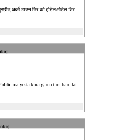
ुरछीत् अर्को टाउन तिर को होटेल/मोटेल तिर
ibe]
ublic ma yesta kura garna timi haru lai
ribe]