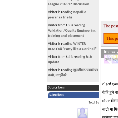
League 2016-17 Discussion
Visitor is reading
nepali le
preranaa line ki
Visitor from US is reading
The post
Validation/Quality Engineering
training and placement
This pa
Visitor is reading
WINTER
BLAST'08 "Party like a Gorkhali"
tito-sat
Visitor from US is reading
h1b
update
Visitor is reading
झुपडीबाट पक्की घर
बन्यो, मन्त्रीको
Visitor from US is reading
dont
तोइत! एका 
Subscribers
worry be happy
केहि हुने 
Subscribers
Visitor from US is reading
Anyone
uber बोलाउ
has idea when Coinbase's IPO is
[Total Subscribers 1]
?
बाटो मा फि
Visitor is reading
Is this a
फसेको माछा