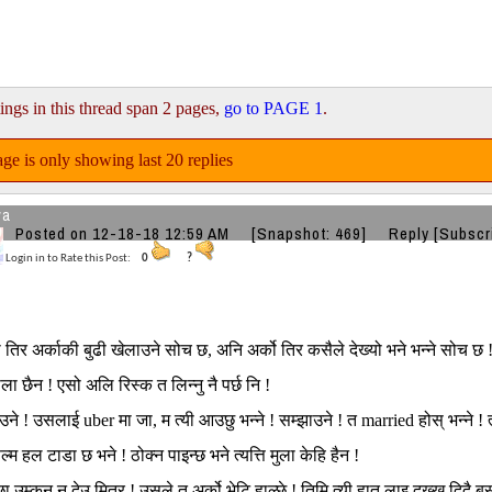
ings in this thread span 2 pages,
go to PAGE 1
.
ge is only showing last 20 replies
ya
Posted on 12-18-18 12:59 AM
[Snapshot: 469]
Reply
[Subscr
Login in to Rate this Post:
0
?
तिर अर्काकी बुढी खेलाउने सोच छ, अनि अर्को तिर कसैले देख्यो भने भन्ने सोच छ ! 
वाला छैन ! एसो अलि रिस्क त लिन्नु नै पर्छ नि !
ने ! उसलाई uber मा जा, म त्यी आउछु भन्ने ! सम्झाउने ! त married होस् भन्ने ! त्
ल्म हल टाडा छ भने ! ठोक्न पाइन्छ भने त्यत्ति मुला केहि हैन !
 उम्कन न देउ मित्र ! उसले त अर्को भेटि हाल्छे ! तिमि त्यी हात लाइ दुख्ख दिदै ब