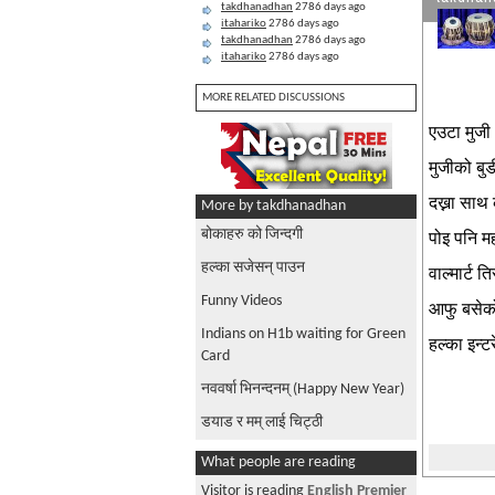
takdhanadhan
2786 days ago
itahariko
2786 days ago
takdhanadhan
2786 days ago
itahariko
2786 days ago
MORE RELATED DISCUSSIONS
एउटा मुजी 
मुजीको बुड
दख्ना साथ 
More by takdhanadhan
बोकाहरु को जिन्दगी
पोइ पनि म
हल्का सजेसन् पाउन
वाल्मार्ट 
Funny Videos
आफु बसेको 
Indians on H1b waiting for Green
हल्का इन्ट
Card
नववर्षा भिनन्दनम् (Happy New Year)
डयाड र मम् लाई चिट्ठी
What people are reading
Visitor is reading
English Premier