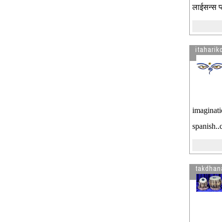
लाईसन्स प्
itaharik
imaginati
spanish..
takdhan