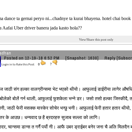
 dance ta gernai peryo ni...chadnye ta kurai bhayena. hotel chai book 
a Aafai Uber driver banera jada kasto hola??
View/Share this post only
adhan
Posted on 12-19-18 6:52 PM
[Snapshot: 1630]
Reply
[Subscr
Login in to Rate this Post:
0
?
ज जाठी संग हल्का वालग्रीन्समा भेट भएको थीयो। आफुलाई डाईरीया लागेर औष
 बोलेको बोलै गर्न थाली, आफुलाई फुशकेला भन्ने डर। जसो तसो हल्का जिस्कीदै, 
भनी, जाठी फेरी मसक्क मास्केर सोचेर भन्छु भनी। आफुलाई फेरी हतार हतार थीयो, ह
्तर के आउछ। धन्यवाद छ है ब्रदरहरु सुजाब सल्ला को लागि।
रदर, चान्समा डान्स त गर्नै पर्यो नी। आफै उबर ड्राईबर बनेर जना चै अलि मिलदैन