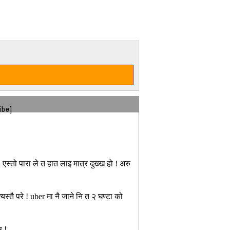
ibe]
एस्तो पारा ले त हात लाइ मात्र दुख्ख हो ! अरु
यस्तै परे ! uber मा नै जाने नि त २ घण्टा को
स !