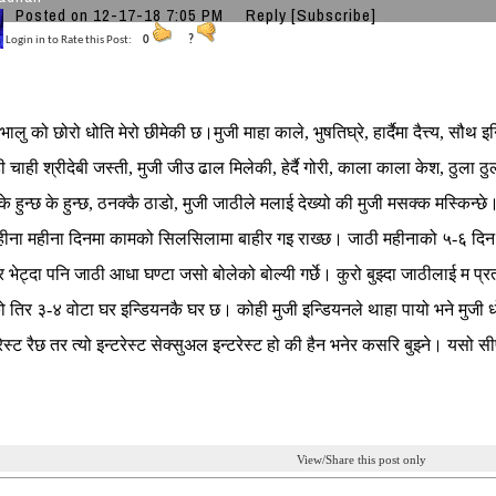
Posted on 12-17-18 7:05 PM
Reply
[Subscribe]
Login in to Rate this Post:
0
?
भालु को छोरो धोति मेरो छीमेकी छ।मुजी माहा काले, भुषतिघ्रे, हार्दैमा दैत्त्य, सौथ
ी चाही श्रीदेबी जस्ती, मुजी जीउ ढाल मिलेकी, हेर्दै गोरी, काला काला केश, ठुला
के हुन्छ के हुन्छ, ठनक्कै ठाडो, मुजी जाठीले मलाई देख्यो की मुजी मसक्क मस्कि
हीना महीना दिनमा कामको सिलसिलामा बाहीर गइ राख्छ। जाठी महीनाको ५-६ दिन एक
तिर भेट्दा पनि जाठी आधा घण्टा जसो बोलेको बोल्यी गर्छे। कुरो बुझ्दा जाठीलाई म प्र
तिर ३-४ वोटा घर इन्डियनकै घर छ। कोही मुजी इन्डियनले थाहा पायो भने मुजी धोति 
रेस्ट रैछ तर त्यो इन्टरेस्ट सेक्सुअल इन्टरेस्ट हो की हैन भनेर कसरि बुझ्ने। यस
View/Share this post only