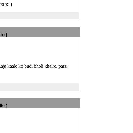
थाहा छ ।
ibe]
ja kaale ko budi bholi khaire, parsi
ibe]