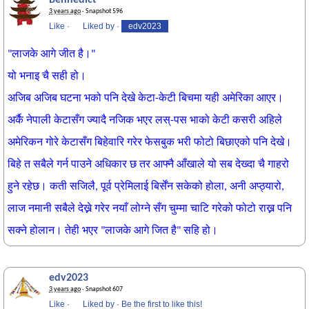
Bennedict
3 years ago
· Snapshot 596
Like
·
Liked by
·
edv2023
"लाजके आगे जीत है।"
यो भनाइ चै सही हो।
अजिब अजिब घटना भको पनि देखे केटा-केटी बिचमा यही अमेरिका आएर।
अर्कै नेपाली केटासँग ज्यादै नजिक भएर लस्-पस भाको केटी कसरी अहिले
अमेरिकन गोरे केटासँग बिहेवारि गरेर फेसबुक भरी फोटो बिछाएको पनि देखे।
बिहे त सबैले गर्न पाउने अधिकार छ तर आफ्नै आँखाले यो सब देख्दा चै गाहरो
हुने रहेछ। कती सजिलै, पूर्व प्रेमिलाई बिर्सेंन सकेको होला, अनी अप्ठ्यारो,
लाज नमानी सबैले देख्ने गरेर नयाँ लोग्ने सँग चुम्मा चाटि गरेको फोटो राख्न पनि
सक्ने होलान। तेही भएर "लाजके आगे जित है" सहि हो।
edv2023
3 years ago
· Snapshot 607
Like
·
Liked by
·
Be the first to like this!