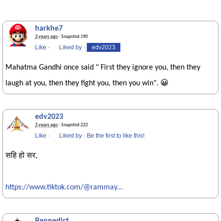
harkhe7
3 years ago
· Snapshot 190
Like
·
Liked by
·
edv2023
Mahatma Gandhi once said " First they ignore you, then they
laugh at you, then they fight you, then you win". 😀
edv2023
3 years ago
· Snapshot 222
Like
·
Liked by
·
Be the first to like this!
सहि हो सर,
https://www.tiktok.com/@rammay...