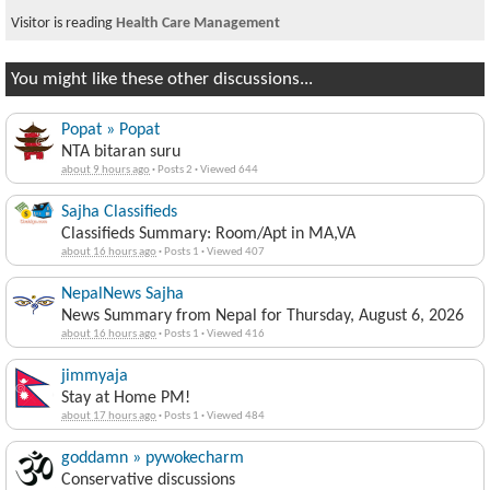
Visitor is reading
moneytonepal.com SUCKS
You might like these other discussions...
Popat » Popat
NTA bitaran suru
about 9 hours ago
·
Posts 2
·
Viewed 644
Sajha Classifieds
Classifieds Summary: Room/Apt in MA,VA
about 16 hours ago
·
Posts 1
·
Viewed 407
NepalNews Sajha
News Summary from Nepal for Thursday, August 6, 2026
about 16 hours ago
·
Posts 1
·
Viewed 416
jimmyaja
Stay at Home PM!
about 17 hours ago
·
Posts 1
·
Viewed 484
goddamn » pywokecharm
Conservative discussions
about 19 hours ago
·
Posts 97
·
Viewed 107920
·
Likes 58