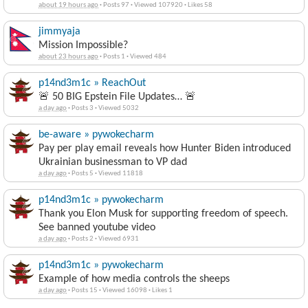
jimmyaja
Mission Impossible?
about 23 hours ago
·
Posts 1
·
Viewed 484
p14nd3m1c » ReachOut
🚨 50 BIG Epstein File Updates… 🚨
a day ago
·
Posts 3
·
Viewed 5032
be-aware » pywokecharm
Pay per play email reveals how Hunter Biden introduced
Ukrainian businessman to VP dad
a day ago
·
Posts 5
·
Viewed 11818
p14nd3m1c » pywokecharm
Thank you Elon Musk for supporting freedom of speech.
See banned youtube video
a day ago
·
Posts 2
·
Viewed 6931
p14nd3m1c » pywokecharm
Example of how media controls the sheeps
a day ago
·
Posts 15
·
Viewed 16098
·
Likes 1