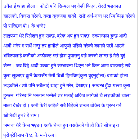
उनैलाई थाहा होला। फोटो पनि सिम्पल भए केही थिएन, तेस्तै भड्काउ
खालको, किस्स गरेको, कता क्रुजमा गाको, सङै अर्ध-नग्न भर स्विम्मिङ गरेको
पो राख्छिन पो। के भन्ने?
लाइफमा धेरै रिलेशन हुन सक्छ, ब्रेक अप हुन सक्छ, स्क्याण्डल हुन्छ आदी
आदी भनेर म सधैं भन्छु तर हामीले आफुले पहिले गरेको कामले पछी आउने
भविश्यलाई कतीको अफ्फेक्ट गर्छ होश पुर्‍याउनु पर्छ जस्तो लाग्छ है मेरो दुई
सेन्ट। जब बिहे आदी पक्का हुने सम्भावना थिएन भने किन आमा बाउलाई सबै
कुरा लुकाएर कुनै केटासँग तेती बिधी हिमचिम(कुरा बुझ्नुहोला) बढाको होला
लड्कीले? त्यो पनि सबैलाई थाहा हुने गरेर, देखाएर। सम्बन्ध हुँदा यस्ता कुरा
हुन्छन, गरिन्छ नि भन्लान भन्नेले तर मलाई अजिब लागेको चै लड्कीको चाला
माला देखेर हो। अनी फेरी अहिले सबै बिहेको डन्का ठोकेर के प्रुभ गर्न
खोजेकी हुन? हे राम।
जमाना धेरै चेन्ज भएछ। आफै चेन्ज हुन नसकेको पो हो कि? सोचाइ त
प्रोग्रेस्सिभ नै छ, के भन्ने अब।