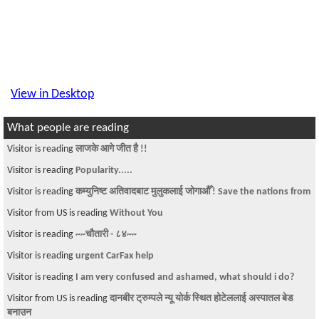
View in Desktop
What people are reading
Visitor is reading
Sajha Gazer: Dating Miss Sajha
Visitor is reading
Loyalty takes butler from poor Nepal village to NY
Visitor from US is reading
Memories
Visitor from US is reading
अमेरिकामा हुनेले भोट गरे हुने ...
Visitor is reading
Why Kantipur Publications Should Be Boycotted
Visitor is reading
भुवन केसीले मेरो सबै सम्पत्ति खाने दाउ गरिरहेको छ
Visitor is reading
Kanchi lai ghumaune kathmandu sahara ....
Visitor is reading
ONLINE QA / DA (DATA ANALYSIS) TRAINING