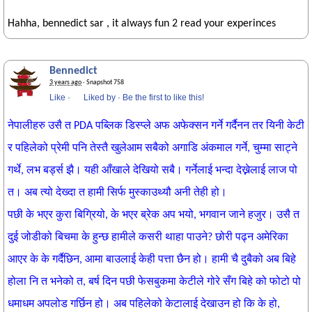
Hahha, bennedict sar , it always fun 2 read your experinces
Bennedict
3 years ago
· Snapshot 758
Like
·
Liked by
·
Be the first to like this!
नेपालीहरु उसै त PDA पब्लिक डिस्प्ले अफ अफेक्सन गर्ने गर्दैनन तर यिनी केटी
र पहिलेको प्रेमी पनि तेस्तै खुलेआम सबैको अगाडि अंकमाल गर्ने, चुम्मा साट्ने
गर्थे, लभ बर्ड्स झै। यही आँखाले देखियो सबै। गर्नेलाई भन्दा देख्नेलाई लाज पो
त। अब त्यो देख्दा त हामी सिर्फ मुस्काउथ्यौ अनी तेही हो।
पछी के भएर कुरा बिग्रियो, के भएर ब्रेक अप भयो, भगवान जाने हजुर। उसै त
दुई जोडीको बिचमा के हुन्छ हामीले कसरी थाहा पाउने? छोरी पढ्न अमेरिका
आएर के के गर्दैछिन, आमा बाउलाई केही पत्ता छैन हो। हामी चै दुबैको अब बिहे
होला नि त भनेको त, बर्ष दिन पछी फेसबुकमा केटीले गोरे सँग बिहे को फोटो पो
धमाधम अपलोड गर्छिन हो। अब पहिलेको केटालाई देखाउन हो कि के हो,