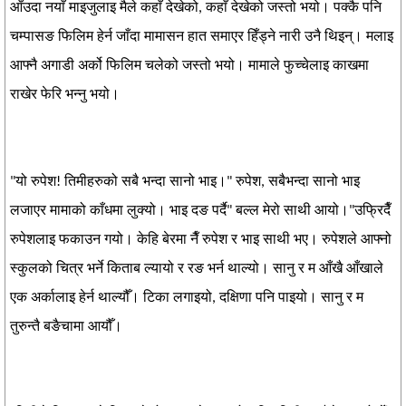
आँउदा नयाँ माइजुलाइ मैले कहाँ देखेको, कहाँ देखेको जस्तो भयो। पक्कै पनि
चम्पासङ फिलिम हेर्न जाँदा मामासन हात समाएर हिँड्ने नारी उनै थिइन्। मलाइ
आफ्नै अगाडी अर्को फिलिम चलेको जस्तो भयो। मामाले फुच्चेलाइ काखमा
राखेर फेरि भन्नु भयो।
"यो रुपेश! तिमीहरुको सबै भन्दा सानो भाइ।" रुपेश, सबैभन्दा सानो भाइ
लजाएर मामाको काँधमा लुक्यो। भाइ दङ पर्दै" बल्ल मेरो साथी आयो।"उफ्रिदैँ
रुपेशलाइ फकाउन गयो। केहि बेरमा नैँ रुपेश र भाइ साथी भए। रुपेशले आफ्नो
स्कुलको चित्र भर्ने किताब ल्यायो र रङ भर्न थाल्यो। सानु र म आँखै आँखाले
एक अर्कालाइ हेर्न थाल्यौँ। टिका लगाइयो, दक्षिणा पनि पाइयो। सानु र म
तुरुन्तै बङैचामा आयौँ।