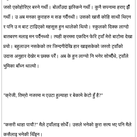
जसो एकोहोरिएर बस्ने गर्थी। बोलाँउदा झस्किने गर्थी। कुनै सपनामा हराए झैँ
गर्थी। उ अब मनका कुराहरु म सङ गर्दैनथी। उसको खासै कोहि साथी थिएन
र पनि उ म बाट टाढिएको महसुस हुन थालेको थियो। स्कुलको दिक्क लाग्दो
बातबरण मलाइ मन पर्दैनथ्यो। त्यही क्रममा एकदिन फेरि ट्वाँ मेरो बाटोमा देखा
पर्‍यो। बहुलाउन नसकेको तर जिन्दगीदेखि हार खाइसकेको जस्तो ट्वाँको
उदास अनुहार देखेर म छक्क परेँ। अब के हुन लाग्यो नि भनेर सोच्दैँथे, ट्वाँले
भुमिका बाँध्न थाल्यो।
"क्रेजी, तिम्रो नजरमा म एउटा हुल्याहा र बेकामे केटो हुँ है?"
"कसरी थाहा पायौ?" मैले ट्वाँलाइ सोधेँ। उसले भनेको कुरा सत्य भए पनि मैले
कसैलाइ भनेकी थिँइन।