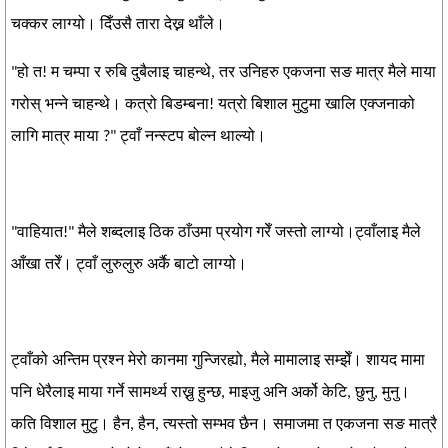
चक्कर लाग्यो। दिँउसै तारा देख्न थाँले।
"हो त! म चम्पा र रुबि दुबैलाइ चाहन्थे, तर उनिहरु एकजना सङ मात्र मैले माया
गरोस् भन्ने चाहन्थे। कत्रो बिडम्बना! यत्रो बिशाल मुटुमा खालि एक्जनाको
लागि मात्र माया ?" ट्वाँ नन्स्टप बोल्न थाल्यो।
"वाहियात!" मैले शब्दलाइ ठिक ठाँउमा प्रयोग गरेँ जस्तो लाग्यो।ट्वाँलाइ मैले
आँखा तरेँ। ट्वाँ लुरुलुरु अर्कै बाटो लाग्यो।
ट्वाँको अन्तिम प्रश्न मेरो कानमा गुन्जिरह्यो, मैले मामालाइ सम्झेँ। शायद मामा
पनि धेरैलाइ माया गर्ने सामर्थ्य राख्नु हुन्छ, माइजु अनि अर्को केटि, छुनु, मुनु।
कति विशाल मुटु। हैन, हैन, त्यस्तो सम्भव छैन। समाजमा त एकजना सङ मात्रै