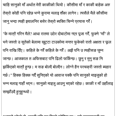
चाहि सानुको माँ अर्थात मेरी काकीको थियो। कौसीमा माँ र काकी बाहेक अरु
तेस्रो कोही पनि रहेछ भन्ने कुरामा मलाइ शँका लागेन। त्यसैले मैले कौसीमा
जानु भन्दा त्यही झ्यालनिर बसेर तेस्रो ब्यक्ति चिन्ने प्रयास गरेँ।
"के मात्रै गरिन मैले? आधा रातमा उठेर दोबाटोमा गएर पूजा गरेँ, फुक्ने "माँ" ले
भने जस्तो उ सुतेको बेलामा खुट्टा टाउकोमा मन्तर फुकेको रातो अक्षता र फूल
पनि राखि दिँए। कहिले के गरेँ कहिले के गरेँ। अझै पनि उ त्यहीसङ घुम्न
जान्छ। आजकाल त अफिसबाट पनि ढिलो फर्किन्छ। छुनु र मुनु सङ नि
झर्किएको मात्रै हुन्छ। म सङ बोल्दै बोल्दैन। लोग्ने हैन परचक्री जस्तो ब्यहार
गर्छ।" हिक्क हिक्क गर्दै सुनिएको यो आवाज पक्कै पनि सानुको माइजुको हो
भन्न मलाइ गार्हो भएन। सानुको माइजु आउनु भएको रहेछ। काकी र माँ उहाँलाइ
सम्झाँउदै हुनुहुन्थ्यो।