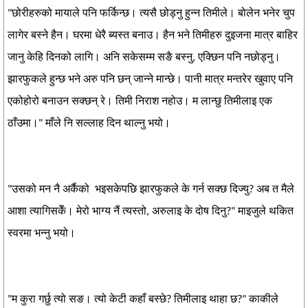
"छोरीहरुको मायाले पनि फर्किन्छ। त्यसै छोड्नु हुन्न तिमीले। बोलेन भनेर चुप
लागेर बस्ने हैन। घरमा धेरै ब्यस्त बनाउ। हैन भने तिमीहरु दुइजना मात्र बाहिर
जानु केहि दिनको लागि। अनि सकेसम्म सङै बस्नु, एक्छिन पनि नछोड्नु।
झारफुकले हुन्छ भने अरु पनि छन् जान्ने मान्छे। पानी मात्र मन्तरेर खुवाए पनि
एकोहोरो बनाउन सक्छन् रे। तिमी निराश नहोउ। म लान्छु तिमीलाइ एक
ठाँउमा।" माँले नि सल्लाह दिन थाल्नु भयो।
"उसको मन नै अर्कैको भइसकेपछि झारफुकले के गर्न सक्छ दिज्यु? अब त मैले
आशा त्यागिसकेँ। मेरो भाग्य नैं त्यस्तो, अरुलाइ के दोष दिनु?" माइजुले थकित
स्वरमा भन्नु भयो।
"म कुरा गर्छु त्यो सङ। त्यो केटी कहाँ बस्छे? तिमीलाइ थाहा छ?" काकीले