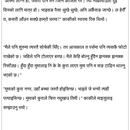
"आफ्नो लोग्ने हो, जसरी पनि मन जित्ने कोशिश गर। त्यो नखरमाउली दुइ
दिनको लागि मात्र हो। भाइसङ पैसा धुत्छे धुत्छे, अनि अर्कैसङ जान्छे। ल हेरौँ
त, कसरी आँउन सक्छे हाम्रो घरमा?" काकीको स्वरमा रिस थियो।
"मैले पनि शुरुमा त्यस्तै सोचेकी थिँए। तर आजकाल त पर्समा पनि त्यसकै फोटो
राखेको छ। जहिले पनि टोलाएर बस्छ। मैले केहि बोल्नु हुँदैन झनक्क झनक्क
रिसाँउछ। हुँदा हुँदा मुमालाइ नि के के कुरा लाएर मुमा पनि म सङ टाढिन थाल्नु
भएको छ।"
"मुमाको कुरा नगर, उहाँ बच्चा जस्तै होइसिन्छ। भाइले जे भन्यो त्यही
पत्याइसिन्छ। मुमाको कुराले चित्त नदुखाउ तिमी।" काकीले माइजुलाइ
सम्झाउनु भयो।