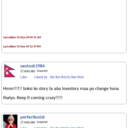
Last edited: 01-Nov-09 04:31 AM
Last edited: 01-Nov-09 12:47 PM
santosh1984
17 years ago
· Snapshot
Like
·
Liked by
·
Be the first to like this!
Hmm!!!!!! boksi ko story ta aba lovestory maa po change huna
thalyo. Keep it coming crazy!!!!!
perfectionist
17 years ago
· Snapshot