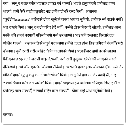
गयो। सानु र म तल बसेर भाइसङ झगडा गर्न थाल्यौँ। भाइले हलुवाबेदले हामीलाइ हान्न
थाल्यो, हामी फेरि त्यही हलुवाबेद भाइ झर्ने बाटोभरि दल्दै थियौँ। अचानक
"कुइँइीयssssssssss" बाहिरको ढोका खुलेको जस्तो आवाज सुनियो, हामीहरु सबै सतर्क भयौँ।
भाइ रुखमै थियो। सानु र म ढोकातिर हेर्दै थ्यौँ। कसैले ढोका बिस्तारै खोल्यो, हामीलाइ आज
पक्कै पनि हाम्रो बदमाशी पक्रिने भयो भन्ने डर लाग्यो। भाइ पनि रुखबाट बिस्तारै तल
ओर्लिन थाल्यो। सडक बत्तिको मधुरो प्रकाशमा हामीले एउटा छाँया ठिङ उभिएको देख्यौँ हाम्रो
ढोकामा। कुनै स्त्री शरीर बाहिर निस्किन लागेको थियो। पछाडीबाट हामी उस्को डाढमा
फैलिएका छरप्रस्ट केशराशी मात्र देख्थ्यौं, रातो सारी कुर्कुच्चा छोप्ने गरी लगाएको जस्तो
देखिन्थ्यो। त्यो छाँया एकछिन ढोकामा रोकियो। त्यसपछि हतार हतार ढोकाको दाँया गल्लीतिर
मोडिदाँ हाम्रो मुटु ढुक ढुक गर्न थालिसकेको थियो। सानु मेरो हात समातेर काम्दै थी, भाइ
रुखको फेदमा बसेर रुन थालेको थियो। हाम्रो पाइतालाहरु जमिनमा टाँसिएका थिए, हामी न
घरभित्र जान सक्थ्यौँ, न त्यहाँ बाहिर बस्न सक्थ्यौँ। ढोका अझै आधा खुलेको थियो।
क्रमश: