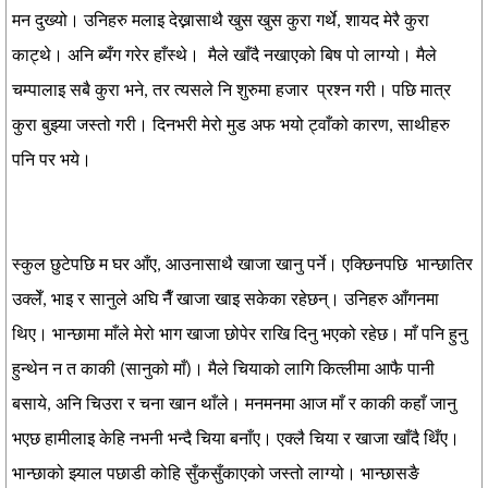
मन दुख्यो। उनिहरु मलाइ देख्नासाथै खुस खुस कुरा गर्थे, शायद मेरै कुरा
काट्थे। अनि ब्यँग गरेर हाँस्थे। मैले खाँदै नखाएको बिष पो लाग्यो। मैले
चम्पालाइ सबै कुरा भने, तर त्यसले नि शुरुमा हजार प्रश्न गरी। पछि मात्र
कुरा बुझ्या जस्तो गरी। दिनभरी मेरो मुड अफ भयो ट्वाँको कारण, साथीहरु
पनि पर भये।
स्कुल छुटेपछि म घर आँए, आउनासाथै खाजा खानु पर्ने। एक्छिनपछि भान्छातिर
उक्लेँ, भाइ र सानुले अघि नैँ खाजा खाइ सकेका रहेछन्। उनिहरु आँगनमा
थिए। भान्छामा माँले मेरो भाग खाजा छोपेर राखि दिनु भएको रहेछ। माँ पनि हुनु
हुन्थेन न त काकी (सानुको माँ)। मैले चियाको लागि कित्लीमा आफै पानी
बसाये, अनि चिउरा र चना खान थाँले। मनमनमा आज माँ र काकी कहाँ जानु
भएछ हामीलाइ केहि नभनी भन्दै चिया बनाँए। एक्लै चिया र खाजा खाँदै थिँए।
भान्छाको झ्याल पछाडी कोहि सुँकसुँकाएको जस्तो लाग्यो। भान्छासङै