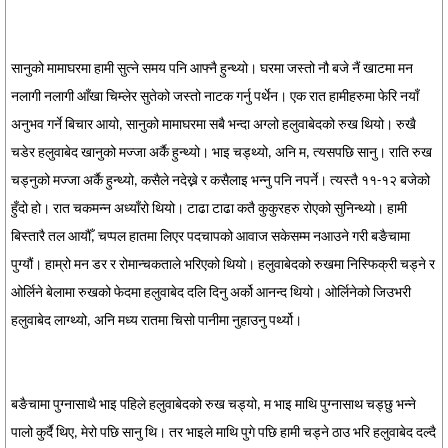
सानुको मामाघरमा हामी सुत्ने समय पनि आफ्नै हुन्थ्यो। घरमा जस्तो नौ बजे नैं खाटमा मन
नलागी नलागी आँखा चिम्लेर सुतेको जस्तो नाटक गर्नु पर्थेन। एक रात हामीहरुमा फेरि नयाँ
अनुभव गर्ने बिचार आयो, सानुको मामाघरमा सबै भन्दा अग्लो हलुवाबेदको रुख थियो। रुखै
चडेर हलुवाबेद खानुको मज्जा अर्कै हुन्थ्यो। भाइ चड्थ्यो, अनि म, त्यसपछि सानु। राति रुख
चड्नुको मज्जा अर्कै हुन्थ्यो, कसैले नदेख्ने र कसैलाइ भन्नु पनि नपर्ने। त्यस्तै ११-१२ बजेको
हुँदो हो। रात चकमन्न अध्याँरो थियो। टाढा टाढा कतै कुकुरहरु रोएको सुनिन्थ्यो। हामी
बिस्तारै तल आयौँ, चप्पल हातमा लिएर पदचापको आवाज सकेसम्म नआउने गरी बङैचामा
पुग्यौं। हाम्रो मन डर र रोमान्चकताले भरिएको थियो। हलुवाबेदको रुखमा निस्फिक्री चड्ने र
ओर्लिने बेलामा रुखको फेदमा हलुवाबेद दलि दिनु अर्को आनन्द थियो। ओर्लिनेको जिउभरी
हलुवाबेद लाग्थ्यो, अनि मध्य रातमा चिसो पानीमा नुहाउनु पर्थ्यो।
बङैचामा पुग्नासाथै भाइ पहिले हलुवाबेदको रुख चड्यो, म भाइ माथि पुग्नासाथ चड्छु भन्ने
पालो कुर्दै थिए, मेरो पछि सानु थि। तर भाइले माथि पुगे पछि हामी चड्ने ठाउ भरि हलुवाबेद दल्दै