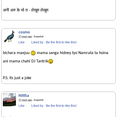
अनी अरु के भो त - लेखुम लेखुम
cosmo
17 years ago
· Snapshot
Like
·
Liked by
·
Be the first to like this!
bichara maejuu
mama sanga hidney tyo Namrata ta hoina
ani mama chahi DJ Tantrik
P.S. Its just a joke
NitiSa
17 years ago
· Snapshot
Like
·
Liked by
·
Be the first to like this!