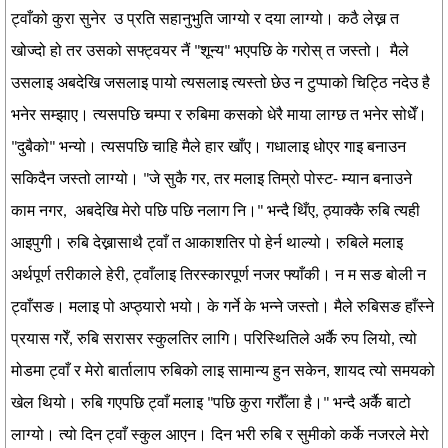
ट्वाँको कुरा सुनेर उ प्रति सहानुभुति जाग्यो र दया लाग्यो। कठै लेख्न त
खोज्दो हो तर उसको सफ्ट्वयर नैं "शून्य" भएपछि के गरोस् त जस्तो। मैले
उसलाइ अबदेखि जसलाइ पायो त्यसलाइ त्यस्तो छेउ न टुप्पाको चिट्ठि नदेउ है
भनेर सम्झाए। त्यसपछि चम्पा र रुबिमा कसको धेरै माया लाग्छ त भनेर सोधेँ।
"दुबैको" भन्यो। त्यसपछि चाहि मैले हार खाँए। गधालाइ धोएर गाइ बनाउन
सकिदैन जस्तो लाग्यो। "जे सुकै गर, तर मलाइ तिम्रो पोस्ट- म्यान बनाउने
काम नगर, अबदेखि मेरो पछि पछि नलाग नि।" भन्दै थिँए, ठ्याक्कै रुबि त्यही
आइपुगी। रुबि देख्नासाथै ट्वाँ त आकाशतिर पो हेर्न थाल्यो। रुबिले मलाइ
अर्थपूर्ण तरीकाले हेरी, ट्वाँलाइ तिरस्कारपूर्ण नजर फ्याँकी। न म सङ बोली न
ट्वाँसङ। मलाइ पो अप्ठ्यारो भयो। के गर्ने के भन्ने जस्तो। मैले रुबिसङ हाँस्ने
प्रयास गरेँ, रुबि सरासर स्कुलतिर लागि। परिस्थितिले अर्कै रुप लियो, त्यो
मोडमा ट्वाँ र मेरो बार्तालाप रुबिको लाइ सामान्य हुन सकेन, शायद त्यो समयको
खेल थियो। रुबि गएपछि ट्वाँ मलाइ "पछि कुरा गरौँला है।" भन्दै अर्कै बाटो
लाग्यो। त्यो दिन ट्वाँ स्कुल आएन। दिन भरी रुबि र सुमीको कर्के नजरले मेरो