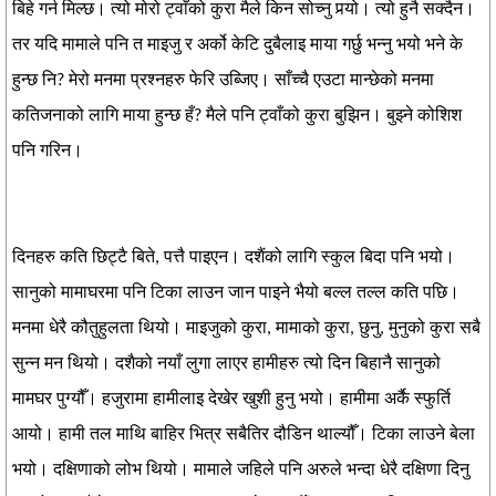
बिहे गर्न मिल्छ। त्यो मोरो ट्वाँको कुरा मैले किन सोच्नु पर्‍यो। त्यो हुनै सक्दैन।
तर यदि मामाले पनि त माइजु र अर्को केटि दुबैलाइ माया गर्छु भन्नु भयो भने के
हुन्छ नि? मेरो मनमा प्रश्नहरु फेरि उब्जिए। साँच्चै एउटा मान्छेको मनमा
कतिजनाको लागि माया हुन्छ हँ? मैले पनि ट्वाँको कुरा बुझिन। बुझ्ने कोशिश
पनि गरिन।
दिनहरु कति छिट्टै बिते, पत्तै पाइएन। दशैंको लागि स्कुल बिदा पनि भयो।
सानुको मामाघरमा पनि टिका लाउन जान पाइने भैयो बल्ल तल्ल कति पछि।
मनमा धेरै कौतुहुलता थियो। माइजुको कुरा, मामाको कुरा, छुनु, मुनुको कुरा सबै
सुन्न मन थियो। दशैको नयाँ लुगा लाएर हामीहरु त्यो दिन बिहानै सानुको
मामघर पुग्यौँ। हजुरामा हामीलाइ देखेर खुशी हुनु भयो। हामीमा अर्कै स्फुर्ति
आयो। हामी तल माथि बाहिर भित्र सबैतिर दौडिन थाल्यौँ। टिका लाउने बेला
भयो। दक्षिणाको लोभ थियो। मामाले जहिले पनि अरुले भन्दा धेरै दक्षिणा दिनु