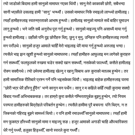
त्यो जाडोको बिदामा हामी सानुको मामाघर गएका थिंयौ। सानु मेरो काकाकी छोरी, सबैभन्दा
सानी भएकीले उसलाइ हामी "सानु" भन्थ्यौं। उसको मामाघर निकै रमाइलो लाग्थ्यो हामीलाइ।
त्यहाँ हामीहरुलाइ स्वतन्त्रताको आभाष हुन्थ्यो। हामीलाइ सानुको मामाले सधैं बाहिर घुमाउन
लानु हुन्थ्यो। भने जति सबै अनुरोध पूरा गर्नु हुन्थ्यो। सानुको माइज्यु पनि असाध्यै माया गर्नु
हुन्थ्यो हामीलाइ। उहाँको पनि दुइ छोरीहरु थिए, छुनु र मुनु, उनिहरु पनि हामीहरुलाइ त्यस्तै
मन पराँउथे। सानुको हजुर आमाले चाहिँ मेरो भाइलाइ धेरै माया गर्नु हुन्थ्यो अरुलाइ भन्दा।
त्यसैले भाइ झन खुशी हुन्थ्यो सानुको मामाघरमा। त्यहाँ हामीहरु आफुलाइ मन लागेको कुराहरु
गर्न सक्थ्यौँ, फलफुलको रुखमा चडेर सक्दो खान सक्थ्यौं, नसकेको फाल्थ्यौं, कसैले हामीलाइ
रोक्न सक्दैनथे। त्यो उमेरमा हामीलाइ खेल्नु र खानु सिबाय अरु कुराको मतलब हुन्थेन। तर
हामी सामाजिक रीतिबारे प्रश्न गर्ने पनि भइसकेका थिंयौ। भाइलाइ बाहेक हामीहरुलाइ घरमा
"छोरी भएर धेरै हाँस्नु हुँदैन" भन्ने कानुन मन पर्थेन। सानु र म कहिले कहिँ त्यही कुरामा सक्दो
बिबाद गर्थ्यौँ अभिभाबकसङ। तर हाम्रो कुरा कसैले गम्भिरतापुर्बक बुझ्नु हुन्थेन, त्यो नियम
परम्परा हामीहरुको बिद्रोहले परिबर्तन हुन्थेन। त्यसैले हामीमा पुरै बचपना पनि थिएन, न त
जिबनको गहिराइ बुझ्ने सामर्थ्य थियो। र पनि हामी रमाउथ्यौँ सानुको मामाघरमा। त्यहाँ हामी
मन फुकाएर हाँस्थ्यौ सानुको मामा र माइज्यु सङ। हजुर आमाको अगाडी चाहि औपचारिकता
धेरै गर्नु पर्थ्यो, हलुका हिड्थ्यौँ, सानो स्वरले कुरा गर्थ्यौं।