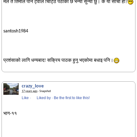
मैले त तिमीलै पनि ट्वाँले चिट्ठि पठाको छ भन्या सुन्या छु। के यो साँचो हो?
santosh1984
प्रशंसाको लागि धन्यबाद! सक्रिय पाठक हुनु भएकोमा बधाइ पनि।
crazy_love
17 years ago
· Snapshot
Like
·
Liked by
·
Be the first to like this!
भाग-११