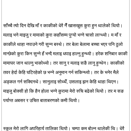
साँच्चै त्यो दिन देखि माँ र काकीको धेरै नैँ खासखुस कुरा हुन थालेको थियो।
मलाइ भने माइजु र मामाको कुरा कहाँसम्म पुग्यो भन्ने चासो लाग्थ्यो। म माँ र
काकीले थाहा नपाउने गरी सुन्न बस्थे। तर बेला बेलामा बच्चा भएर पनि ठुलो
मान्छेको कुरा किन सुन्ने हँ भन्दै मलाइ धपाइ हाल्नु हुन्थ्यो। हरेक शनिबार काकी
मामाघर जान थाल्नु भाकोथ्यो। तर सानु र मलाइ सङै लानु हुन्थेन। काकीको
तवर हेर्दा केहि घटिरहेको छ भन्ने अनुमान गर्न सकिन्थ्यो। तर के भनेर मैले
अड्कल गर्न सक्दिनथे। सानुलाइ सोध्थेँ, उसलाइ झन केहि थाहा थिएन।
माइजु बोक्सी हो कि हैन होला भन्ने कुरामा मेरो रुचि बढेको थियो। तर म सङ
पर्याप्त अबसर र उचित बाताबरणको कमी थियो।
स्कुल मेरो लागि अपरिहार्य तालिका थियो। चम्पा कम बोल्न थालेकी थि। धेरै