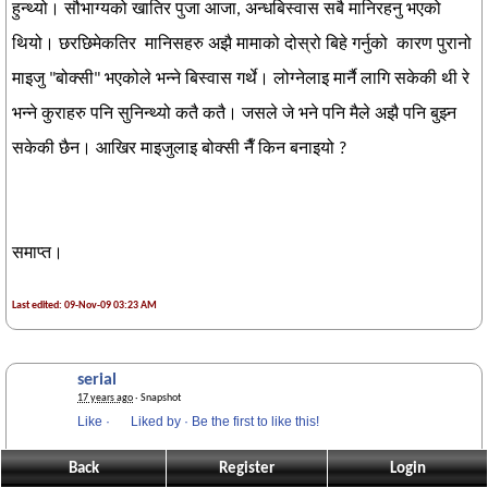
हुन्थ्यो। सौभाग्यको खातिर पुजा आजा, अन्धबिस्वास सबै मानिरहनु भएको
थियो। छरछिमेकतिर मानिसहरु अझै मामाको दोस्रो बिहे गर्नुको कारण पुरानो
माइजु "बोक्सी" भएकोले भन्ने बिस्वास गर्थे। लोग्नेलाइ मार्नै लागि सकेकी थी रे
भन्ने कुराहरु पनि सुनिन्थ्यो कतै कतै। जसले जे भने पनि मैले अझै पनि बुझ्न
सकेकी छैन। आखिर माइजुलाइ बोक्सी नैँ किन बनाइयो ?
समाप्त।
Last edited: 09-Nov-09 03:23 AM
serial
17 years ago
· Snapshot
Like
·
Liked by
·
Be the first to like this!
Back
Register
Login
ल गज्जब सँग गयो यो कथा