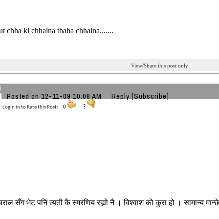
ut chha ki chhaina thaha chhaina.......
View/Share this post only
i
Posted on 12-11-09 10:08 AM
Reply
[Subscribe]
Login in to Rate this Post:
0
?
 बराल सँग भेट पनि त्यती कै स्मरणिय रह्यो नै । विश्वाश को कुरा हो । सामान्य मान्छेम