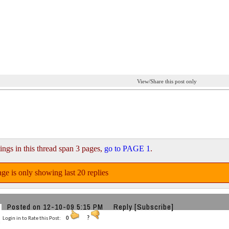
View/Share this post only
ings in this thread span 3 pages,
go to PAGE 1
.
ge is only showing last 20 replies
Posted on 12-10-09 5:15 PM
Reply
[Subscribe]
Login in to Rate this Post:
0
?