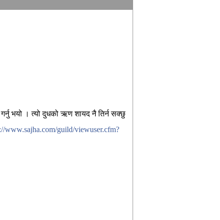
गर्नु भयो । त्यो दुधको ऋण शायद नै तिर्न सक्छु
p://www.sajha.com/guild/viewuser.cfm?