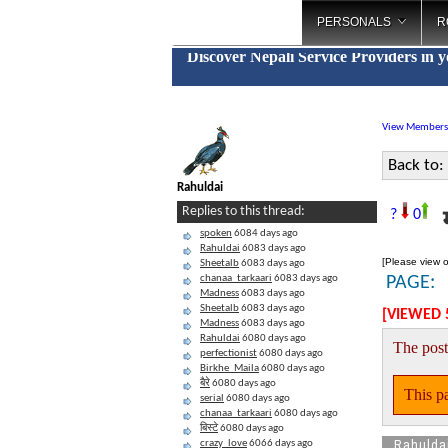
PERSONALS
R
Discover Nepali Service Providers in 
View Members
Back to:
Rahuldai
म
Replies to this thread:
?
0
spoken
6084 days ago
Rahuldai
6083 days ago
[Please view o
Sheetalb
6083 days ago
chanaa_tarkaari
6083 days ago
PAGE:
Madness
6083 days ago
Sheetalb
6083 days ago
[VIEWED 
Madness
6083 days ago
Rahuldai
6080 days ago
The post
perfectionist
6080 days ago
Birkhe_Maila
6080 days ago
बैरे
6080 days ago
This pa
serial
6080 days ago
chanaa_tarkaari
6080 days ago
बिस्टे
6080 days ago
Rahulda
crazy_love
6066 days ago