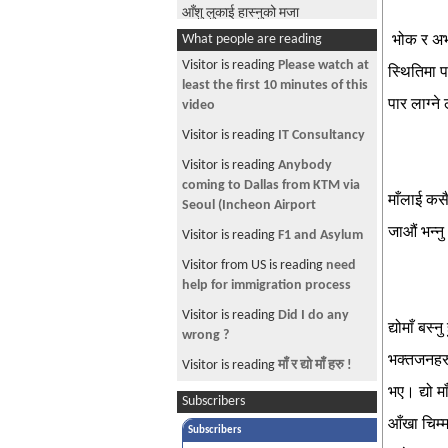
आँशु लुकाई हास्नुको मजा
बेग्लै................
भोक र अभाव
What people are reading
हार्दिक श्रद्धान्जली.....भीम विराग
Visitor is reading
jimmy carter in
स्थितिमा प
NEPAL
घोडे हात
पार लाग्ने
Visitor is reading
IT Consulting
बुद्धम शरणं गच्छामी _"तथागत बुद्ध घर
Firms
फर्किंदा"
Visitor from US is reading
राहुलभाई का कथाहरु .......
Looking for old friends...
माँलाई कसैल
फेरी असफल हुन सफल भएँ
Visitor is reading
No Land for
साथी..........
जाऔं भन्नु
Nepali
गीत-गजल
Visitor from US is reading
Forget
"मन" ...................
our internal differences / Read
this and think about
बिगतको घाऊ कोट्यायौ तिमीले...........
द्योमाँ बस
Visitor is reading
degrading
Watch Nepal vs Hong Kong Live
myself ...help!!
भक्तजनहरु
Cricket
Visitor is reading
how to hack
भए। द्यो 
भद्रगोल जेल ! ! !
Subscribers
yahoo id
आँखा चिम्म
इश्वर यो हो !!!!!
Subscribers
Visitor is reading
help