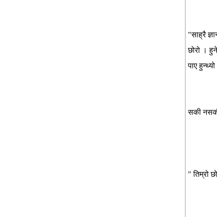
"साह्रै ज्
छोरो । हुन
पाए हुन्थ्यो 
सकी नसकी
" तिम्रो 