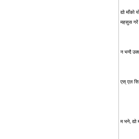
द्यो माँको
महसुस गरें
न भन्दै उक
एस् एल सि 
म भने, द्य