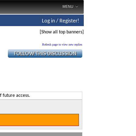
MENU
Log in / Register!
[Show all top banners]
Refresh page to view new replies
f future access.