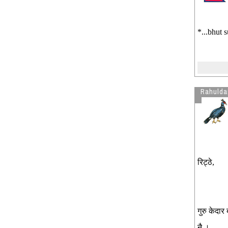
*...bhut s
Rahulda
रिट्ठे,
गुरु केदार
नै ।