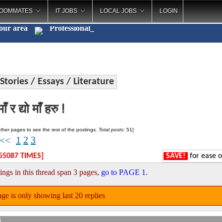
OOMMATES
IT JOBS
LOCAL JOBS
LOGIN
your area
Profe
_
Stories / Essays / Literature
ाँ र द्यो माँ हरु !
ther pages to see the rest of the postings.
Total posts:
51]
1
2
3
<<
55087 TIMES]
SAVE!
for ease o
ings in this thread span 3 pages,
go to PAGE 1
.
ge is only showing last 20 replies
i