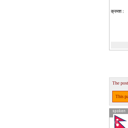
क्रमश :
The post
This pa
spoken