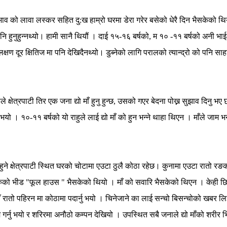
 को लावा लस्कर सहित दु:ख हाम्रो घरमा डेरा गरेर बसेको धेरै दिन भैसकेको थियो 
नि हुनुहुन्नथ्यो। हामी सानै थियौं । दाई १५-१६ बर्षको, म १० -११ बर्षको अनी 
 लक्षण दूर क्षितिज मा पनि देखिदैनथ्यो। डुब्नेको लागि परालको त्यान्द्रो को पनि सा
े क्षेत्रपाटी तिर एक जना द्यो माँ हुनु हुन्छ, उसको गएर बेदना पोख्न सुझाव दिनु भए छ 
 भयो । १०-११ बर्षको यो राहुले लाई द्यो माँ को हुन भन्ने थाहा थिएन । माँले जाम भन
्नु हुने क्षेत्रपाटी स्थित घरको चोटामा एउटा ठुलै कोठा रहेछ। कुनामा एउटा रातो 
को भीड "फूल हाउस " भैसकेको थियो । माँ को सवारि भैसकेको थिएन । केही छिन 
माँ रातो पहिरन मा कोठामा पदार्नु भयो । चिनेजाने का लाई सन्चो बिसन्चोको खब
 गर्नु भयो र शरिरमा अनौठो कम्पन देखियो । उपस्थित सबै जनाले द्यो माँको शरीर भि