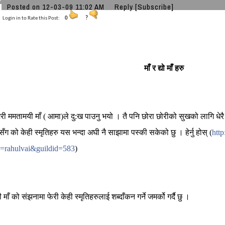
Posted on 12-03-09 11:02 AM
Reply
[Subscribe]
Login in to Rate this Post:
0
?
माँ र द्यो माँ हरु
मेरी ममतामयी माँ ( आमा)ले दु:ख पाउनु भयो । तै पनि छोरा छोरीको सुखको लागि धेरै 
सँग को केही स्‍मृतिहरु यस भन्दा अघी नै साझामा पस्की सकेको छु । हेर्नु होस् (
htt
=rahulvai&guildid=583
)
ाँ को संझनामा फेरी केही स्‍मृतिहरुलाई शब्दाँकन गर्ने जमर्को गर्दै छु ।