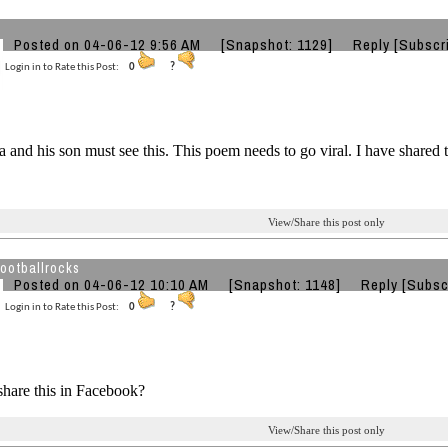
Posted on 04-06-12 9:56 AM
[Snapshot: 1129]
Reply
[Subscr
Login in to Rate this Post:
0
?
 and his son must see this. This poem needs to go viral. I have shared t
View/Share this post only
ootballrocks
Posted on 04-06-12 10:10 AM
[Snapshot: 1148]
Reply
[Subsc
Login in to Rate this Post:
0
?
hare this in Facebook?
View/Share this post only