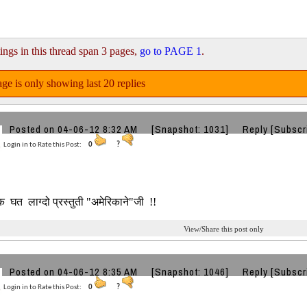
ings in this thread span 3 pages,
go to PAGE 1
.
ge is only showing last 20 replies
Posted on 04-06-12 8:32 AM
[Snapshot: 1031]
Reply
[Subscr
Login in to Rate this Post:
0
?
घत लाग्दो प्रस्तुती "अमेरिकाने"जी !!
View/Share this post only
Posted on 04-06-12 8:35 AM
[Snapshot: 1046]
Reply
[Subscr
Login in to Rate this Post:
0
?