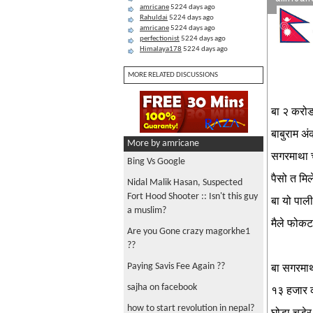
amricane
5224 days ago
Rahuldai
5224 days ago
amricane
5224 days ago
perfectionist
5224 days ago
Himalaya178
5224 days ago
MORE RELATED DISCUSSIONS
बा २ करोड
बाबुराम अं
More by amricane
सगरमाथा च
Bing Vs Google
पैसो त मिल
Nidal Malik Hasan, Suspected
Fort Hood Shooter :: Isn't this guy
बा यो पाल
a muslim?
मैले फोकट 
Are you Gone crazy magorkhe1
??
Paying Savis Fee Again ??
बा सगरमाथ
sajha on facebook
१३ हजार क
how to start revolution in nepal?
घोडा चडेर 