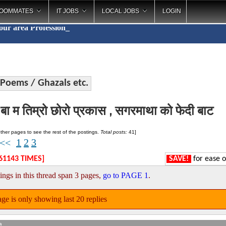
OOMMATES
IT JOBS
LOCAL JOBS
LOGIN
your area
P
_
Poems / Ghazals etc.
ा म तिम्रो छोरो प्रकास , सगरमाथा को फेदी बाट
ther pages to see the rest of the postings.
Total posts:
41]
1
2
3
<<
61143 TIMES]
SAVE!
for ease o
ings in this thread span 3 pages,
go to PAGE 1
.
ge is only showing last 20 replies
e