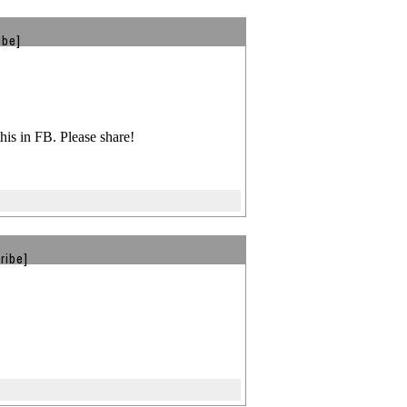
ibe]
his in FB. Please share!
ribe]