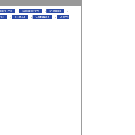
oove_me
,
jacksparrow
,
sherlock
,
ANI
,
pilot23
,
Gaitumba
,
Ojaswi