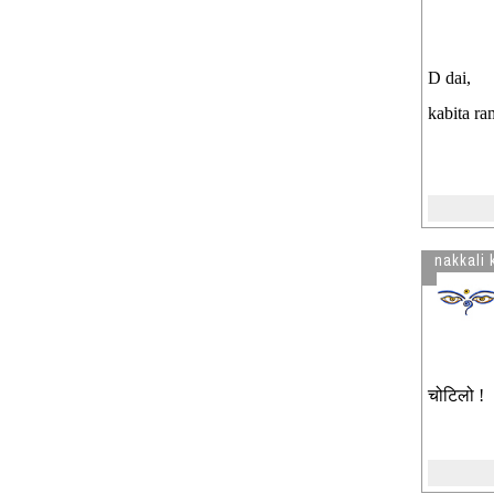
D dai,
kabita ra
nakkali 
चोटिलो !