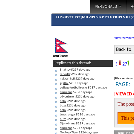
PERSONALS
R
Discover Nepali Service Providers in 
View Members
Back to:
amricane
ब
Replies to this thread:
?
27
Bhaktey
5237 days ago
BinodB
5237 days ago
[Please view o
nakkali keti
5237 days ago
grgDai
5237 days ago
PAGE:
collegefootballrocks
5237 days ago
amricane
5236 days ago
[VIEWED 
adventurer
5236 days ago
halo
5236 days ago
The post
buzz
5236 days ago
halo
5236 days ago
texasranger
5236 days ago
This pa
buzz
5236 days ago
Ojaswi rana
5229 days ago
amricane
5224 days ago
amrican
Geology Tiger
5224 days ago