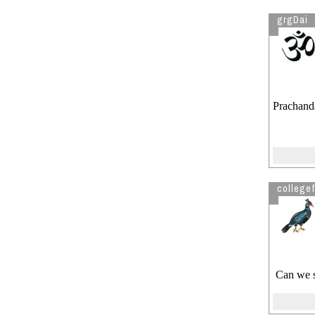
grgDai
Prachanda
collegef
Can we s