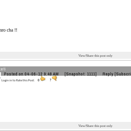
mro cha !!
View/Share this post only
keti
Posted on 04-06-12 9:48 AM
[Snapshot: 1111]
Reply
[Subscri
Login in to Rate this Post:
0
?
View/Share this post only