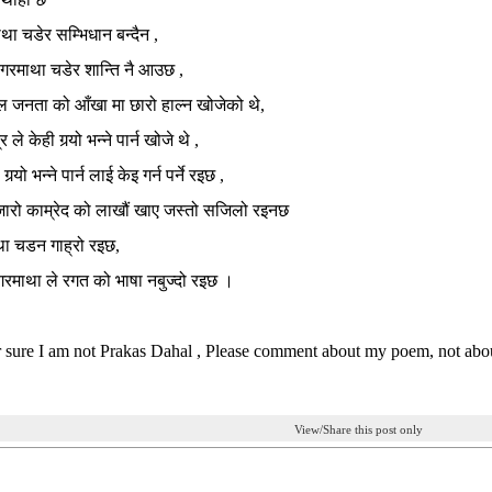
था चडेर सम्भिधान बन्दैन ,
सगरमाथा चडेर शान्ति नै आउछ ,
बल जनता को आँखा मा छारो हाल्न खोजेको थे,
र ले केही गर्‍यो भन्ने पार्न खोजे थे ,
र्‍यो भन्ने पार्न लाई केइ गर्न पर्ने रइछ ,
 हजारो काम्रेद को लाखौं खाए जस्तो सजिलो रइनछ
ा चडन गाह्रो रइछ,
माथा ले रगत को भाषा नबुज्दो रइछ ।
 sure I am not Prakas Dahal , Please comment about my poem, not abou
View/Share this post only