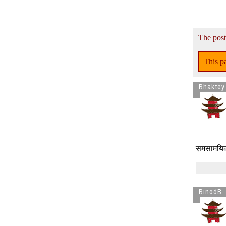
The post
This pa
Bhaktey
समसामयिक 
BinodB