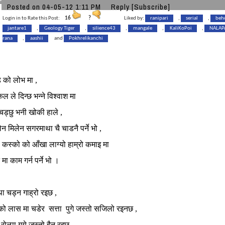
Posted on 04-05-12 1:11 PM
Reply
[Subscribe]
Login in to Rate this Post:
16
?
Liked by:
ranipari
,
serial
,
beh
jantare1
,
Geology Tiger
,
silience43
,
mangale
,
KaliKoPoi
,
NALAP
rana
,
aashii
and
Pokhrelikanchi
 को लोभ मा ,
कल ले दिन्छ भन्ने विश्वाश मा
ड्छु भनी खोकी हाले ,
ेन मिलेन सगरमाथा चै चाडनै पर्ने भो ,
ी कस्को को आँखा लाग्यो हाम्रो कमाइ मा
मा काम गर्न पर्ने भो ।
ा चड्न गाह्रो रइछ ,
ो लास मा चडेर सत्ता पुगे जस्तो सजिलो रइनछ ,
रोल्पा गये जस्तो हैन रइछ ,