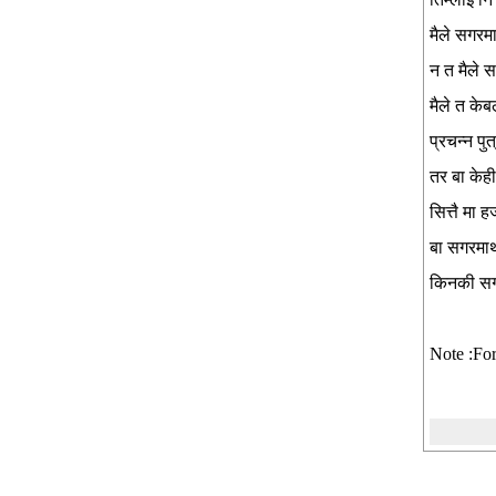
मैले सगरमा
न त मैले 
मैले त के
प्रचन्न पुत्
तर बा केही ग
सित्तै मा
बा सगरमाथ
किनकी सगर
Note :For