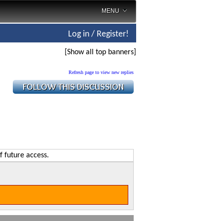
MENU
Log in / Register!
[Show all top banners]
Refresh page to view new replies
f future access.