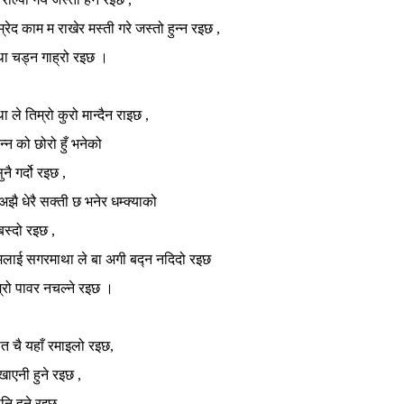
रेद काम म राखेर मस्ती गरे जस्तो हुन्न रइछ ,
ा चड्न गाह्रो रइछ ।
 ले तिम्रो कुरो मान्दैन राइछ ,
चन्न को छोरो हुँ भनेको
ुनै गर्दो रइछ ,
 अझै धेरै सक्ती छ भनेर धम्क्याको
बस्दो रइछ ,
 मलाई सगरमाथा ले बा अगी बद्न नदिदो रइछ
म्रो पावर नचल्ने रइछ ।
ात चै यहाँ रमाइलो रइछ,
ाएनी हुने रइछ ,
ि हुने रइछ ,