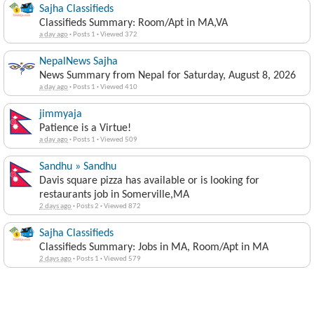
Sajha Classifieds
Classifieds Summary: Room/Apt in MA,VA
a day ago
·
Posts 1
·
Viewed 372
NepalNews Sajha
News Summary from Nepal for Saturday, August 8, 2026
a day ago
·
Posts 1
·
Viewed 410
jimmyaja
Patience is a Virtue!
a day ago
·
Posts 1
·
Viewed 509
Sandhu » Sandhu
Davis square pizza has available or is looking for
restaurants job in Somerville,MA
2 days ago
·
Posts 2
·
Viewed 872
Sajha Classifieds
Classifieds Summary: Jobs in MA, Room/Apt in MA
2 days ago
·
Posts 1
·
Viewed 579