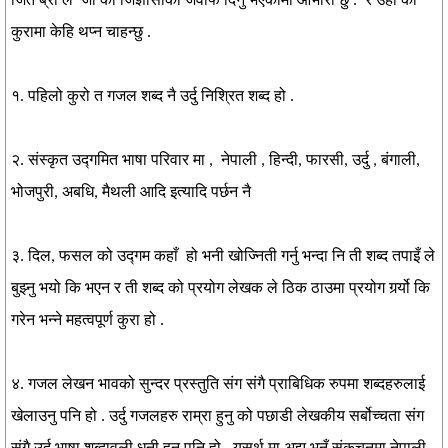
जिते ब्रो ले जी को जिज्ञासाको जवाफ दिनु भएकोमा आभारी छु . र उहाँ को
कुरामा केहि थप्न चाहन्छु .
१. पहिलो कुरो त गजल शब्द नै उर्दु निश्रित शब्द हो .
२. संस्कृत उद्गमित भाषा परिवार मा , नेपाली , हिन्दी, फारसी, उर्दु , बंगाली,
भोजपुरी, अबधि, मैथली आदि इत्यादि पर्छन नै
३. दिल, फसल को उद्गम कहाँ हो भनी खोज्निती गर्नु भन्दा नि ती शब्द तपाइँ ले
बुझ्नु भयो कि भएन र ती शब्द को प्रयोग लेखक ले ठिक ठाउमा प्रयोग गर्र्यो कि
गरेन भन्ने महत्वपूर्ण कुरा हो .
४. गजल लेखन भावको सुन्दर प्रस्तुति संग संगै प्राबिधिक रुपमा शब्दहरुलाई
खेलाउनु पनि हो . उर्दु गजलहरु राम्रा हुनु को पछाडी लेखकीय सर्बोच्चता संग