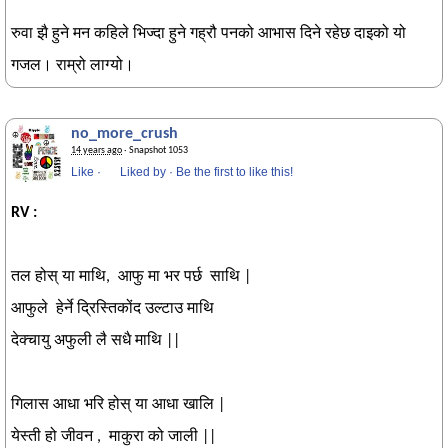
रुवा झै हुने मन कहिले भिज्दा हुने गह्रौ पनको आभास दिने रहेछ दाइको यो
गजल। राम्रो लाग्यो।
no_more_crush
14 years ago
· Snapshot 1053
Like
·
Liked by
·
Be the first to like this!
RV :
तल होस् या माथि, आफु मा भर पर्छ साथि |
आफुले हेर्ने द्रिस्तिकोंद उल्टाउ माथि
देक्चायु अफुली लै सधै माथि ||
गिलास आधा भरि होस् या आधा खालि |
येस्ती हो जीवन , माकुरा को जाली ||