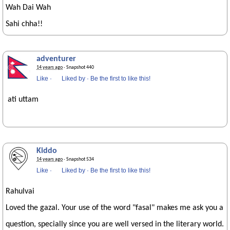
Wah Dai Wah
Sahi chha!!
adventurer
14 years ago
· Snapshot 440
Like
·
Liked by
·
Be the first to like this!
ati uttam
Kiddo
14 years ago
· Snapshot 534
Like
·
Liked by
·
Be the first to like this!
Rahulvai
Loved the gazal. Your use of the word "fasal" makes me ask you a
question, specially since you are well versed in the literary world.