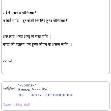
सबैले भंचन ब पोसितिव !
न बिर्ष साथि - दुइ चोटी निगतिव हुन्छ पोसितिव !!
अरु लाइ भन्दा आफु लै राख माथि |
घण्टा को मतलब, जब हुन्छ जीवन मा असल साथि !!
contd...
*~Spring~*
14 years ago
· Snapshot 1224
Like
·
Liked by
·
Be the first to like this!
Daami chha, dai!