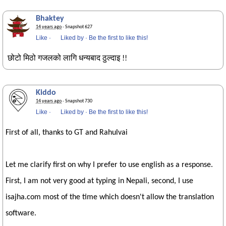
Bhaktey
14 years ago
· Snapshot 627
Like
·
Liked by
·
Be the first to like this!
छोटो मिठो गजलको लागि धन्यबाद ठुल्दाइ !!
Kiddo
14 years ago
· Snapshot 730
Like
·
Liked by
·
Be the first to like this!
First of all, thanks to GT and Rahulvai
Let me clarify first on why I prefer to use english as a response.
First, I am not very good at typing in Nepali, second, I use
isajha.com most of the time which doesn't allow the translation
software.