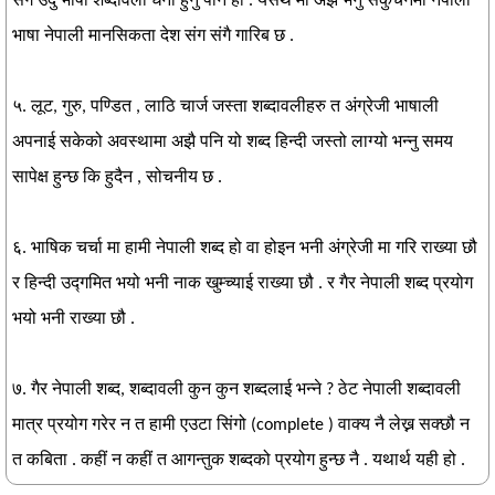
संगै उर्दु भाषा शब्दावली धनी हुनु पनि हो . यसर्थ मा अझ भनुँ संकुचनमा नेपाली
भाषा नेपाली मानसिकता देश संग संगै गारिब छ .
५. लूट, गुरु, पण्डित , लाठि चार्ज जस्ता शब्दावलीहरु त अंग्रेजी भाषाली
अपनाई सकेको अवस्थामा अझै पनि यो शब्द हिन्दी जस्तो लाग्यो भन्नु समय
सापेक्ष हुन्छ कि हुदैन , सोचनीय छ .
६. भाषिक चर्चा मा हामी नेपाली शब्द हो वा होइन भनी अंग्रेजी मा गरि राख्या छौ
र हिन्दी उद्गमित भयो भनी नाक खुम्च्याई राख्या छौ . र गैर नेपाली शब्द प्रयोग
भयो भनी राख्या छौ .
७. गैर नेपाली शब्द, शब्दावली कुन कुन शब्दलाई भन्ने ? ठेट नेपाली शब्दावली
मात्र प्रयोग गरेर न त हामी एउटा सिंगो (complete ) वाक्य नै लेख्न सक्छौ न
त कबिता . कहीं न कहीं त आगन्तुक शब्दको प्रयोग हुन्छ नै . यथार्थ यही हो .