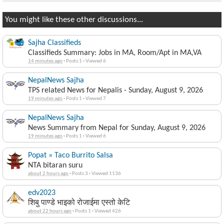
You might like these other discussions...
Sajha Classifieds
Classifieds Summary: Jobs in MA, Room/Apt in MA,VA
14 minutes ago
·
Posts 1
·
Viewed 6
NepalNews Sajha
TPS related News for Nepalis - Sunday, August 9, 2026
19 minutes ago
·
Posts 1
·
Viewed 7
NepalNews Sajha
News Summary from Nepal for Sunday, August 9, 2026
19 minutes ago
·
Posts 1
·
Viewed 6
Popat » Taco Burrito Salsa
NTA bitaran suru
about 2 hours ago
·
Posts 3
·
Viewed 1136
edv2023
शिबु पाण्डे भाइको रोजाईमा एस्तो केटि
about 22 hours ago
·
Posts 1
·
Viewed 426