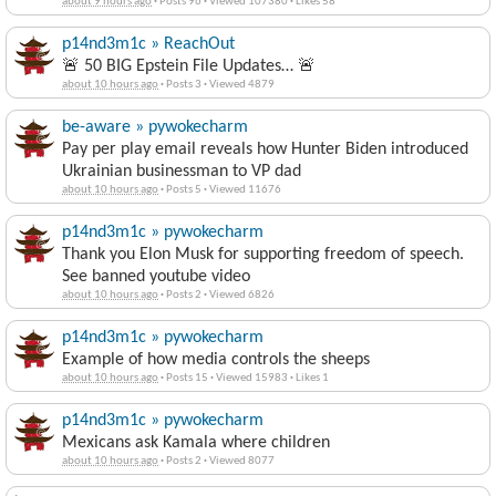
about 9 hours ago
·
Posts 96
·
Viewed 107380
·
Likes 58
p14nd3m1c » ReachOut
🚨 50 BIG Epstein File Updates… 🚨
about 10 hours ago
·
Posts 3
·
Viewed 4879
be-aware » pywokecharm
Pay per play email reveals how Hunter Biden introduced
Ukrainian businessman to VP dad
about 10 hours ago
·
Posts 5
·
Viewed 11676
p14nd3m1c » pywokecharm
Thank you Elon Musk for supporting freedom of speech.
See banned youtube video
about 10 hours ago
·
Posts 2
·
Viewed 6826
p14nd3m1c » pywokecharm
Example of how media controls the sheeps
about 10 hours ago
·
Posts 15
·
Viewed 15983
·
Likes 1
p14nd3m1c » pywokecharm
Mexicans ask Kamala where children
about 10 hours ago
·
Posts 2
·
Viewed 8077