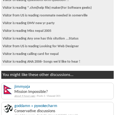
Visitor is reading
Questions form Question !!
Visitor is reading
*.chm(help file) maker(For Software geeks)
Visitor from US is reading
roommate needed in somerville
Visitor is reading
DMV new yr party
Visitor is reading
Miss nepal 2005
Visitor is reading
Any one has this sitution ...Status
Visitor from US is reading
Looking for Web Designer
Visitor is reading
calling card for nepal
Visitor is reading
ANA 2006- Songs we'd like to hear !
You might like these other discussions...
jimmyaja
Mission Impossible?
about 4 hours ago
·
Posts 1
·
Viewed 301
goddamn » pywokecharm
Conservative discussions