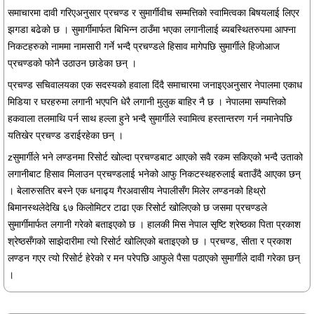
समाचारमा दावी गरिएअनुसार प्रचण्ड र सुमार्गीवीच सम्मत्तिको स्वामित्वका बिषयलाई लिएर
झगडा बढेको छ । सुमार्गीमार्फत बिभिन्न ठाउँमा भएका लगानीलाई ब्यबस्थितरुपमा आफ्ना
निकटहरुको नाममा नामसारी गर्ने भन्दै प्रचण्डले हिसाव मागेपछि सुमार्गीले हिजोआज
प्रचण्डको फोनै उठाउन छाडेका छन् ।
प्रचण्ड सचिवालयका एक सदस्यको हवाला दिंदै समाचारमा जनाइएअनुसार नेपालमा एकाध
मिडिया र घरहरुमा लगानी भएपनि धेरै लगानी मुलुक बाहिर नै छ । नेपालमा सम्पत्तिको
हकवाला तलमाथि पर्न साथ हल्ला हुने भन्दै सुमार्गीले स्वामित्व हस्तान्तरण गर्न नमानेपछि
यतिखेर प्रचण्ड डराईरहेका छन् ।
zसुमार्गीले भने लण्डनमा रिसोर्ट खोल्दा प्रचण्डबाट आएको सवै रकम सकिएको भन्दै उताको
लगानीबाट हिसाव मिलाउन प्रचण्डलाई भनेको आफु निकटस्थहरुलाई बताउँदै आएका छन्
। बेलारुसतिर बस्ने एक धनाढ्य गैरअवासीय नेपालीसँग मिलेर लण्डनको हिथ्रो
बिमानस्थलेदेखि ६७ किलोमिटर टाढा एक रिसोर्ट खोलिएको छ जसमा प्रचण्डले
सुमार्गीमार्फत लगानी गरेको बताइएको छ । हालकी मिस नेपाल सृष्टि श्रेष्ठका पिता प्रकाश
श्रेष्ठसँगको साझेदारीमा त्यो रिसोर्ट खोलिएको बताइएको छ । प्रचण्ड, सीता र प्रकाश
लण्डन गएर त्यो रिसोर्ट हेरेको र मन परेपछि आफुले पैसा पठाएको सुमार्गीले दावी गरेका छन्
।