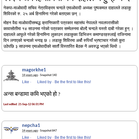
नेकपा-माओवादी सचिव नेत्रविक्रम चन्दले एमाओवादी अध्यक्ष पुष्पकमल दाहालले लडाकु
शिविरको रु. २५ अर्ब हिनामिना गरेको बताएका छन् ।
मोहन वैद्य माओवादीसम्बद्ध क्रान्तिकारी पत्रकार महासंघ नेपालले नवलपरासीको
कावासोतीमा १४ साउनमा गरेको पत्रकार सम्मेलनमा बोल्दै चन्दले यस्तो दाबी गरेका हुन् ।
दाहालले आफूले गरेको हिनामिना लुकाउन लडाकुका डिभिजन कमाण्डरहरुलाई राजिनामा
दिन लगाएको चन्दको भनाइ छ । लडाकु शिविरमा अर्बौ रुपियाँ भ्रष्टाचार गरेको कुरा
उठेपछि ३ साउनमा एमाओवादीको सातौं विस्तारित बैठक नै अवरुद्ध भएको थियो ।
magorkhe1
14 years ago
· Snapshot 140
Like
·
Liked by
·
Be the first to like this!
अन्स बन्डामा कमि भएको हो
?
Last edited: 21-Sep-12 06:01 PM
nepcha1
14 years ago
· Snapshot 847
Like
·
Liked by
·
Be the first to like this!